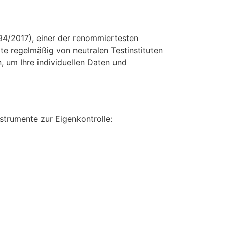
94/2017), einer der renommiertesten
te regelmäßig von neutralen Testinstituten
, um Ihre individuellen Daten und
nstrumente zur Eigenkontrolle: