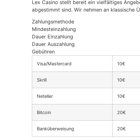
Lex Casino stellt bereit ein vielfältiges An
abgestimmt sind. Wir nehmen an klassische Ü
Zahlungsmethode
Mindesteinzahlung
Dauer Einzahlung
Dauer Auszahlung
Gebühren
Visa/Mastercard
10€
Skrill
10€
Neteller
10€
Bitcoin
20€
Banküberweisung
20€