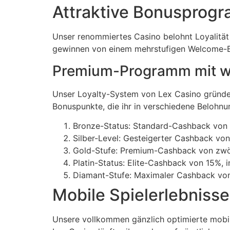
Attraktive Bonusprog
Unser renommiertes Casino belohnt Loyalität
gewinnen von einem mehrstufigen Welcome-Bo
Premium-Programm mit wir
Unser Loyalty-System von Lex Casino gründet
Bonuspunkte, die ihr in verschiedene Belohn
Bronze-Status: Standard-Cashback von 
Silber-Level: Gesteigerter Cashback vo
Gold-Stufe: Premium-Cashback von zwöl
Platin-Status: Elite-Cashback von 15%, 
Diamant-Stufe: Maximaler Cashback von
Mobile Spielerlebnisse
Unsere vollkommen gänzlich optimierte mobile