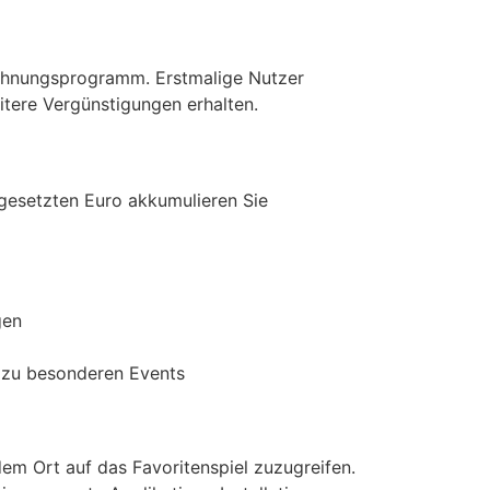
elohnungsprogramm. Erstmalige Nutzer
ere Vergünstigungen erhalten.
gesetzten Euro akkumulieren Sie
gen
 zu besonderen Events
dem Ort auf das Favoritenspiel zuzugreifen.