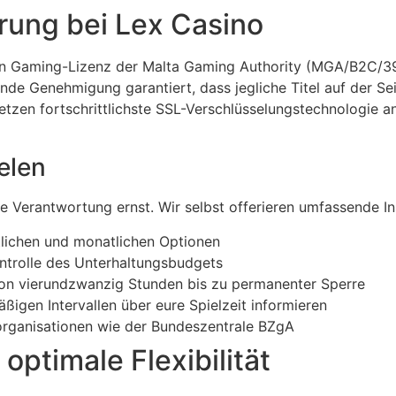
rung bei Lex Casino
gen Gaming-Lizenz der Malta Gaming Authority (MGA/B2C/3
nde Genehmigung garantiert, dass jegliche Titel auf der Sei
zen fortschrittlichste SSL-Verschlüsselungstechnologie an
elen
le Verantwortung ernst. Wir selbst offerieren umfassende I
tlichen und monatlichen Optionen
ntrolle des Unterhaltungsbudgets
 von vierundzwanzig Stunden bis zu permanenter Sperre
äßigen Intervallen über eure Spielzeit informieren
fsorganisationen wie der Bundeszentrale BZgA
ptimale Flexibilität