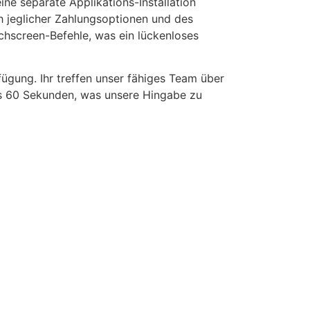
ne separate Applikations-Installation
ch jeglicher Zahlungsoptionen und des
hscreen-Befehle, was ein lückenloses
ügung. Ihr treffen unser fähiges Team über
als 60 Sekunden, was unsere Hingabe zu