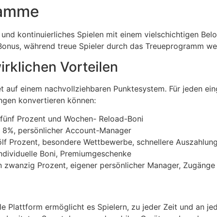
ramme
 und kontinuierliches Spielen mit einem vielschichtigen B
nus, während treue Spieler durch das Treueprogramm weit
klichen Vorteilen
 auf einem nachvollziehbaren Punktesystem. Für jeden ein
ungen konvertieren können:
fünf Prozent und Wochen- Reload-Boni
n 8%, persönlicher Account-Manager
f Prozent, besondere Wettbewerbe, schnellere Auszahlun
individuelle Boni, Premiumgeschenke
 zwanzig Prozent, eigener persönlicher Manager, Zugänge
 Plattform ermöglicht es Spielern, zu jeder Zeit und an je