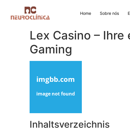
Home
Sobre nós
Lex Casino – Ihre 
Gaming
Inhaltsverzeichnis