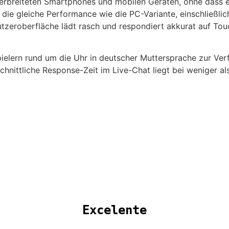
verbreiteten Smartphones und mobilen Geräten, ohne dass ei
 die gleiche Performance wie die PC-Variante, einschließli
eroberfläche lädt rasch und respondiert akkurat auf Touc
ielern rund um die Uhr in deutscher Muttersprache zur Verf
schnittliche Response-Zeit im Live-Chat liegt bei weniger 
 Excelente 