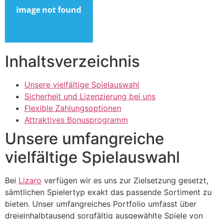
Inhaltsverzeichnis
Unsere vielfältige Spielauswahl
Sicherheit und Lizenzierung bei uns
Flexible Zahlungsoptionen
Attraktives Bonusprogramm
Unsere umfangreiche
vielfältige Spielauswahl
Bei
Lizaro
verfügen wir es uns zur Zielsetzung gesetzt,
sämtlichen Spielertyp exakt das passende Sortiment zu
bieten. Unser umfangreiches Portfolio umfasst über
dreieinhalbtausend sorgfältig ausgewählte Spiele von