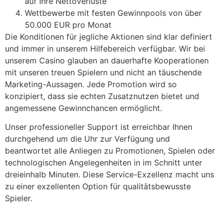
auf Ihre Nettoverluste
Wettbewerbe mit festen Gewinnpools von über
50.000 EUR pro Monat
Die Konditionen für jegliche Aktionen sind klar definiert
und immer in unserem Hilfebereich verfügbar. Wir bei
unserem Casino glauben an dauerhafte Kooperationen
mit unseren treuen Spielern und nicht an täuschende
Marketing-Aussagen. Jede Promotion wird so
konzipiert, dass sie echten Zusatznutzen bietet und
angemessene Gewinnchancen ermöglicht.
Unser professioneller Support ist erreichbar Ihnen
durchgehend um die Uhr zur Verfügung und
beantwortet alle Anliegen zu Promotionen, Spielen oder
technologischen Angelegenheiten in im Schnitt unter
dreieinhalb Minuten. Diese Service-Exzellenz macht uns
zu einer exzellenten Option für qualitätsbewusste
Spieler.