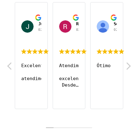
Julio Britto
Rogério Mello
Sebastião
02/05/2024
02/05/2024
02/05/2024
Excelente
Atendimento
Ótimo
Ó
atendimento
excelente!
 Desde 
a 
recepção
 a 
execução
 dos 
exames!