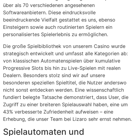
über als 70 verschiedenen angesehenen
Softwareanbietern. Diese eindrucksvolle
beeindruckende Vielfalt gestattet es uns, ebenso
Einsteigern sowie auch routinierten Spielern ein
personalisiertes Spielerlebnis zu ermöglichen.
Die große Spielbibliothek von unserem Casino wurde
strategisch entwickelt und umfasst alle Kategorien ab:
von klassischen Automatenspielen über kumulative
Progressive Slots bis hin zu Live-Spielen mit realen
Dealern. Besonders stolz sind wir auf unsere
besonderen speziellen Spieltitel, die Nutzer anderswo
nicht sonst entdecken werden. Eine wissenschaftlich
fundiert belegte Tatsache demonstriert, dass User, die
Zugriff zu einer breiteren Spielauswahl haben, eine um
43% verbesserte Zufriedenheit aufweisen – eine
Erhebung, die unser Team bei Lizaro sehr ernst nehmen.
Spielautomaten und