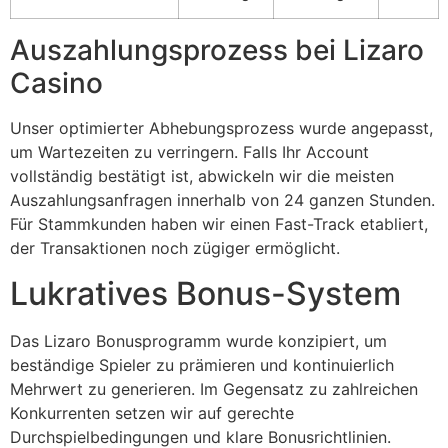
Auszahlungsprozess bei Lizaro
Casino
Unser optimierter Abhebungsprozess wurde angepasst,
um Wartezeiten zu verringern. Falls Ihr Account
vollständig bestätigt ist, abwickeln wir die meisten
Auszahlungsanfragen innerhalb von 24 ganzen Stunden.
Für Stammkunden haben wir einen Fast-Track etabliert,
der Transaktionen noch zügiger ermöglicht.
Lukratives Bonus-System
Das Lizaro Bonusprogramm wurde konzipiert, um
beständige Spieler zu prämieren und kontinuierlich
Mehrwert zu generieren. Im Gegensatz zu zahlreichen
Konkurrenten setzen wir auf gerechte
Durchspielbedingungen und klare Bonusrichtlinien.