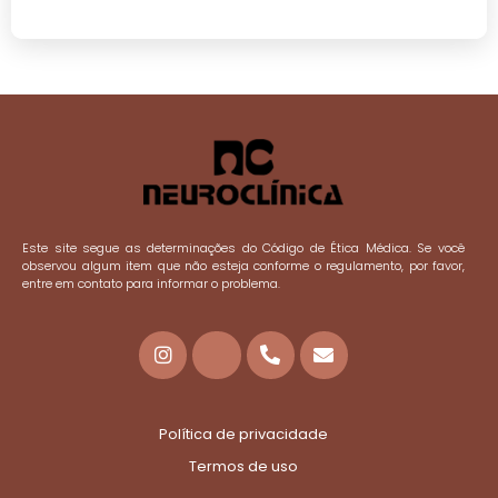
Este site segue as determinações do Código de Ética Médica. Se você
observou algum item que não esteja conforme o regulamento, por favor,
entre em contato para informar o problema.
Política de privacidade
Termos de uso