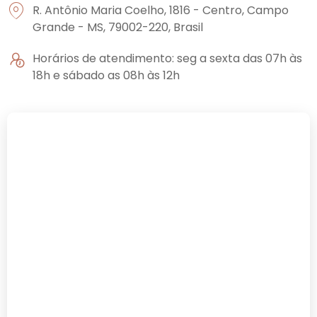
R. Antônio Maria Coelho, 1816 - Centro, Campo
Grande - MS, 79002-220, Brasil
Horários de atendimento: seg a sexta das 07h às
18h e sábado as 08h às 12h