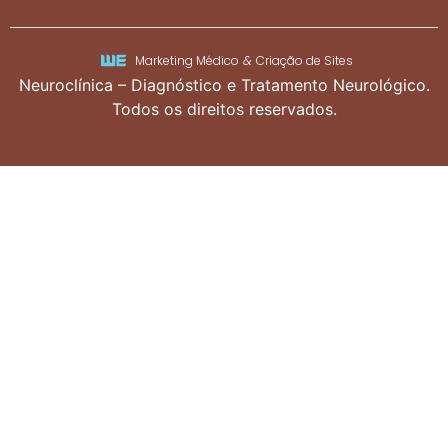
Marketing Médico
&
Criação de Sites
Neuroclínica – Diagnóstico e Tratamento Neurológico.
Todos os direitos reservados.