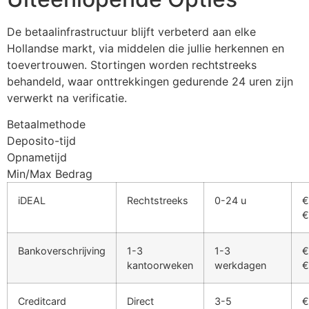
De betaalinfrastructuur blijft verbeterd aan elke
Hollandse markt, via middelen die jullie herkennen en
toevertrouwen. Stortingen worden rechtstreeks
behandeld, waar onttrekkingen gedurende 24 uren zijn
verwerkt na verificatie.
Betaalmethode
Deposito-tijd
Opnametijd
Min/Max Bedrag
iDEAL
Rechtstreeks
0-24 u
€
€
Bankoverschrijving
1-3
1-3
€
kantoorweken
werkdagen
€
Creditcard
Direct
3-5
€