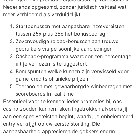
Nederlands opgesomd, zonder juridisch vaktaal wat
meer verbloemd als verduidelijkt.
Startbonussen met aanpasbare inzetvereisten
tussen 25x plus 35x het bonusbedrag
Zevenvoudige reload-bonussen aan trouwe
gebruikers via persoonlijke aanbiedingen
Cashback-programma waardoor een percentage
uit je verliezen is teruggestort
Bonuspunten welke kunnen zijn verwisseld voor
game-credits of unieke prijzen
Toernooien met gewaarborgde winbedragen met
scoreboards in real-time
Essentieel voor te kennen: ieder promoties bij ons
casino zouden kunnen raken ingetrokken alvorens jij
aan een speelvereisten begint, waarbij je onbelemmerd
entry verkrijgt op uw eerste storting. Die
aanpasbaarheid appreciëren de gokkers enorm.