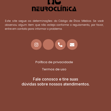
Este site segue as determinações do Código de Ética Médica. Se você
observou algum item que não esteja conforme o regulamento, por favor,
entre em contato para informar o problema.
Política de privacidade
Termos de uso
Fale conosco e tire suas
dúvidas sobre nossos atendimentos.