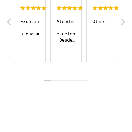
Excelente
Atendimento
Ótimo
Ó
atendimento
excelente!
 Desde 
a 
recepção
 a 
execução
 dos 
exames!