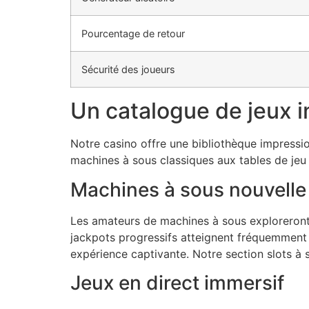
Pourcentage de retour
Sécurité des joueurs
Un catalogue de jeux i
Notre casino offre une bibliothèque impressi
machines à sous classiques aux tables de jeu 
Machines à sous nouvelle
Les amateurs de machines à sous exploreront 
jackpots progressifs atteignent fréquemment 
expérience captivante. Notre section slots à
Jeux en direct immersif