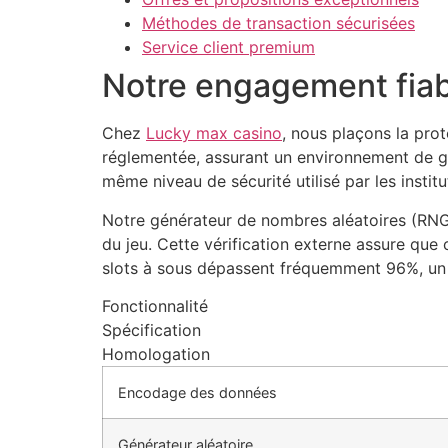
Méthodes de transaction sécurisées
Service client premium
Notre engagement fiabi
Chez
Lucky max casino
, nous plaçons la pro
réglementée, assurant un environnement de ga
même niveau de sécurité utilisé par les instit
Notre générateur de nombres aléatoires (RNG) 
du jeu. Cette vérification externe assure que 
slots à sous dépassent fréquemment 96%, un 
Fonctionnalité
Spécification
Homologation
Encodage des données
Générateur aléatoire