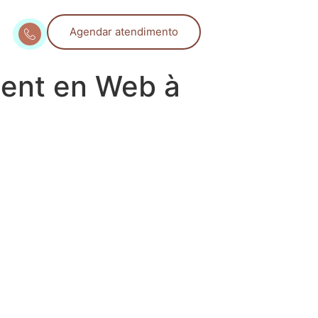
Agendar atendimento
ment en Web à