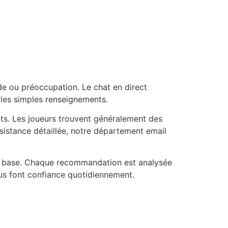
de ou préoccupation. Le chat en direct
les simples renseignements.
ts. Les joueurs trouvent généralement des
sistance détaillée, notre département email
tre base. Chaque recommandation est analysée
ous font confiance quotidiennement.