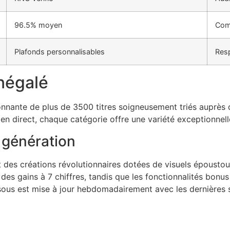
96.5% moyen
Com
Plafonds personnalisables
Res
négalé
onnante de plus de 3500 titres soigneusement triés auprès
en direct, chaque catégorie offre une variété exceptionnell
 génération
des créations révolutionnaires dotées de visuels époustou
des gains à 7 chiffres, tandis que les fonctionnalités bo
 sous est mise à jour hebdomadairement avec les dernières s