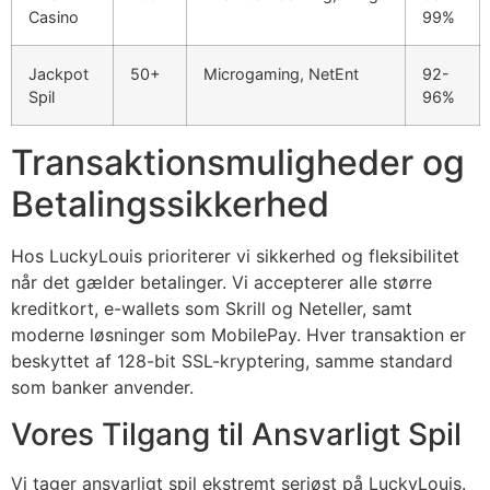
Casino
99%
Jackpot
50+
Microgaming, NetEnt
92-
Spil
96%
Transaktionsmuligheder og
Betalingssikkerhed
Hos LuckyLouis prioriterer vi sikkerhed og fleksibilitet
når det gælder betalinger. Vi accepterer alle større
kreditkort, e-wallets som Skrill og Neteller, samt
moderne løsninger som MobilePay. Hver transaktion er
beskyttet af 128-bit SSL-kryptering, samme standard
som banker anvender.
Vores Tilgang til Ansvarligt Spil
Vi tager ansvarligt spil ekstremt seriøst på LuckyLouis.