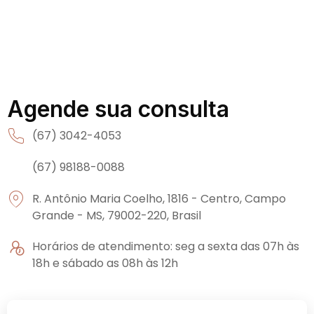
Agende sua consulta
(67) 3042-4053
(67) 98188-0088
R. Antônio Maria Coelho, 1816 - Centro, Campo
Grande - MS, 79002-220, Brasil
Horários de atendimento: seg a sexta das 07h às
18h e sábado as 08h às 12h