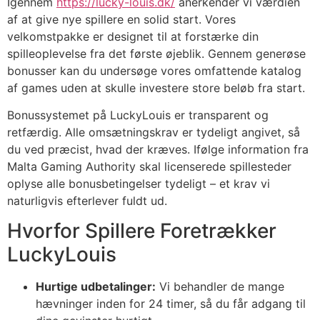
Igennem
https://lucky-louis.dk/
anerkender vi værdien
af at give nye spillere en solid start. Vores
velkomstpakke er designet til at forstærke din
spilleoplevelse fra det første øjeblik. Gennem generøse
bonusser kan du undersøge vores omfattende katalog
af games uden at skulle investere store beløb fra start.
Bonussystemet på LuckyLouis er transparent og
retfærdig. Alle omsætningskrav er tydeligt angivet, så
du ved præcist, hvad der kræves. Ifølge information fra
Malta Gaming Authority skal licenserede spillesteder
oplyse alle bonusbetingelser tydeligt – et krav vi
naturligvis efterlever fuldt ud.
Hvorfor Spillere Foretrækker
LuckyLouis
Hurtige udbetalinger:
Vi behandler de mange
hævninger inden for 24 timer, så du får adgang til