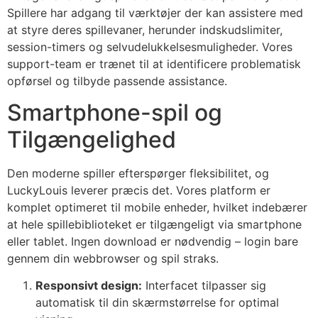
Spillere har adgang til værktøjer der kan assistere med
at styre deres spillevaner, herunder indskudslimiter,
session-timers og selvudelukkelsesmuligheder. Vores
support-team er trænet til at identificere problematisk
opførsel og tilbyde passende assistance.
Smartphone-spil og
Tilgængelighed
Den moderne spiller efterspørger fleksibilitet, og
LuckyLouis leverer præcis det. Vores platform er
komplet optimeret til mobile enheder, hvilket indebærer
at hele spillebiblioteket er tilgængeligt via smartphone
eller tablet. Ingen download er nødvendig – login bare
gennem din webbrowser og spil straks.
Responsivt design:
Interfacet tilpasser sig
automatisk til din skærmstørrelse for optimal