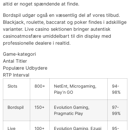
altid er noget spændende at finde.
Bordspil udgør også en væsentlig del af vores tilbud.
Blackjack, roulette, baccarat og poker findes i adskillige
varianter. Live casino sektionen bringer autentisk
casinoatmosfære umiddelbart til din display med
professionelle dealere i realtid.
Game-kategori
Antal Titler
Populære Udbydere
RTP Interval
Slots
800+
NetEnt, Microgaming,
94-
Play’n GO
98%
Bordspil
150+
Evolution Gaming,
97-
Pragmatic Play
99%
Live
100+
Evolution Gaming, Ezugi
95-