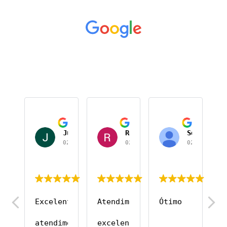
Julio Britto
Rogério Mello
Sebastião
02/05/2024
02/05/2024
02/05/2024
Excelente
Atendimento
Ótimo
Ó
atendimento
excelente!