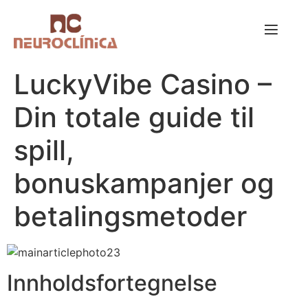
LuckyVibe Casino –
Din totale guide til
spill,
bonuskampanjer og
betalingsmetoder
Innholdsfortegnelse