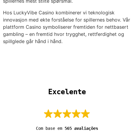
spillernes mest stilte spørsmål.
Hos LuckyVibe Casino kombinerer vi teknologisk
innovasjon med ekte forståelse for spillernes behov. Vår
plattform Casino symboliserer fremtiden for nettbasert
gambling – en fremtid hvor trygghet, rettferdighet og
spillglede går hånd i hånd.
 Excelente 
Com base em
565 avaliações