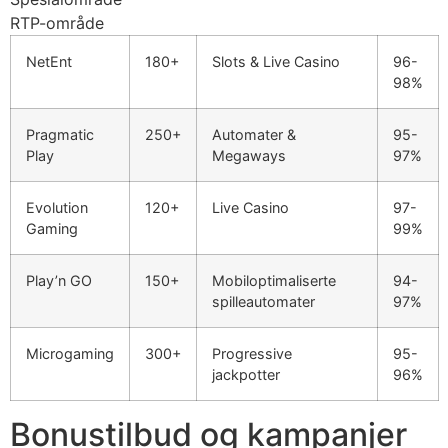
RTP-område
NetEnt
180+
Slots & Live Casino
96-
98%
Pragmatic
250+
Automater &
95-
Play
Megaways
97%
Evolution
120+
Live Casino
97-
Gaming
99%
Play’n GO
150+
Mobiloptimaliserte
94-
spilleautomater
97%
Microgaming
300+
Progressive
95-
jackpotter
96%
Bonustilbud og kampanjer