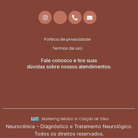
Política de privacidade
Termos de uso
Fale conosco e tire suas
dúvidas sobre nossos atendimentos.
Marketing Médico
&
Criação de Sites
Neuroclínica – Diagnóstico e Tratamento Neurológico.
Todos os direitos reservados.