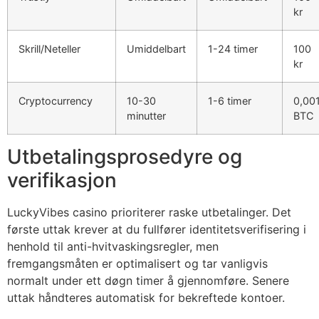
kr
Skrill/Neteller
Umiddelbart
1-24 timer
100
kr
Cryptocurrency
10-30
1-6 timer
0,00
minutter
BTC
Utbetalingsprosedyre og
verifikasjon
LuckyVibes casino prioriterer raske utbetalinger. Det
første uttak krever at du fullfører identitetsverifisering i
henhold til anti-hvitvaskingsregler, men
fremgangsmåten er optimalisert og tar vanligvis
normalt under ett døgn timer å gjennomføre. Senere
uttak håndteres automatisk for bekreftede kontoer.