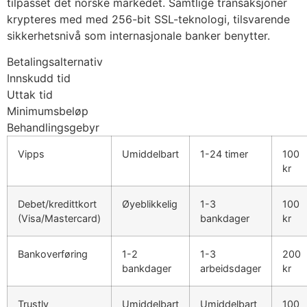
tilpasset det norske markedet. Samtlige transaksjoner
krypteres med med 256-bit SSL-teknologi, tilsvarende
sikkerhetsnivå som internasjonale banker benytter.
Betalingsalternativ
Innskudd tid
Uttak tid
Minimumsbeløp
Behandlingsgebyr
Vipps
Umiddelbart
1-24 timer
100
kr
Debet/kredittkort
Øyeblikkelig
1-3
100
(Visa/Mastercard)
bankdager
kr
Bankoverføring
1-2
1-3
200
bankdager
arbeidsdager
kr
Trustly
Umiddelbart
Umiddelbart
100