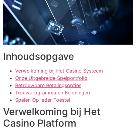
Inhoudsopgave
Verwelkoming bij Het Casino Systeem
Onze Uitgebreide Spelportfolio
Betrouwbare Betalingsopties
Trouwprogramma en Beloningen
Spelen Op Ieder Toestel
Verwelkoming bij Het
Casino Platform