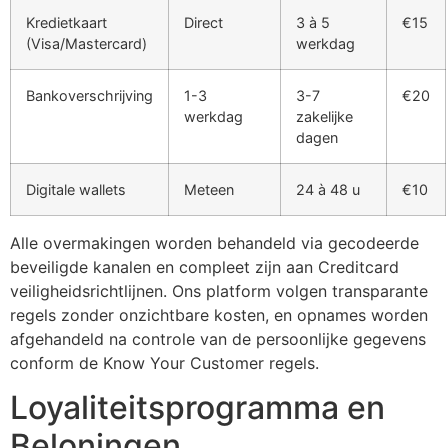
Kredietkaart
Direct
3 à 5
€15
(Visa/Mastercard)
werkdag
Bankoverschrijving
1-3
3-7
€20
werkdag
zakelijke
dagen
Digitale wallets
Meteen
24 à 48 u
€10
Alle overmakingen worden behandeld via gecodeerde
beveiligde kanalen en compleet zijn aan Creditcard
veiligheidsrichtlijnen. Ons platform volgen transparante
regels zonder onzichtbare kosten, en opnames worden
afgehandeld na controle van de persoonlijke gegevens
conform de Know Your Customer regels.
Loyaliteitsprogramma en
Beloningen