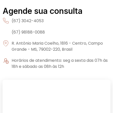
Agende sua consulta
(67) 3042-4053
(67) 98188-0088
R. Antônio Maria Coelho, 1816 - Centro, Campo
Grande - MS, 79002-220, Brasil
Horários de atendimento: seg a sexta das 07h às
18h e sábado as 08h às 12h