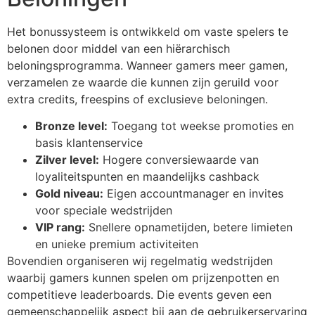
Het bonussysteem is ontwikkeld om vaste spelers te
belonen door middel van een hiërarchisch
beloningsprogramma. Wanneer gamers meer gamen,
verzamelen ze waarde die kunnen zijn geruild voor
extra credits, freespins of exclusieve beloningen.
Bronze level:
Toegang tot weekse promoties en
basis klantenservice
Zilver level:
Hogere conversiewaarde van
loyaliteitspunten en maandelijks cashback
Gold niveau:
Eigen accountmanager en invites
voor speciale wedstrijden
VIP rang:
Snellere opnametijden, betere limieten
en unieke premium activiteiten
Bovendien organiseren wij regelmatig wedstrijden
waarbij gamers kunnen spelen om prijzenpotten en
competitieve leaderboards. Die events geven een
gemeenschappelijk aspect bij aan de gebruikerservaring