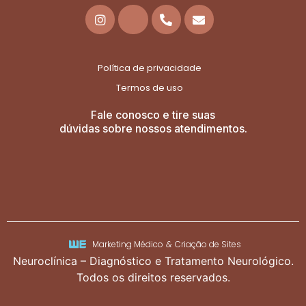
Política de privacidade
Termos de uso
Fale conosco e tire suas
dúvidas sobre nossos atendimentos.
Marketing Médico
&
Criação de Sites
Neuroclínica – Diagnóstico e Tratamento Neurológico.
Todos os direitos reservados.