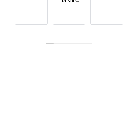
 Desde 
a 
recepção
 a 
execução
 dos 
exames!