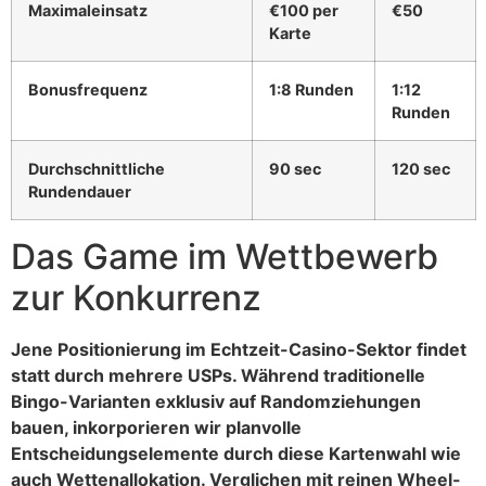
Maximaleinsatz
€100 per
€50
Karte
Bonusfrequenz
1:8 Runden
1:12
Runden
Durchschnittliche
90 sec
120 sec
Rundendauer
Das Game im Wettbewerb
zur Konkurrenz
Jene Positionierung im Echtzeit-Casino-Sektor findet
statt durch mehrere USPs. Während traditionelle
Bingo-Varianten exklusiv auf Randomziehungen
bauen, inkorporieren wir planvolle
Entscheidungselemente durch diese Kartenwahl wie
auch Wettenallokation. Verglichen mit reinen Wheel-