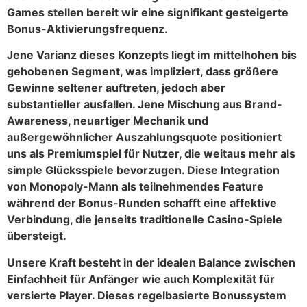
Games stellen bereit wir eine signifikant gesteigerte
Bonus-Aktivierungsfrequenz.
Jene Varianz dieses Konzepts liegt im mittelhohen bis
gehobenen Segment, was impliziert, dass größere
Gewinne seltener auftreten, jedoch aber
substantieller ausfallen. Jene Mischung aus Brand-
Awareness, neuartiger Mechanik und
außergewöhnlicher Auszahlungsquote positioniert
uns als Premiumspiel für Nutzer, die weitaus mehr als
simple Glücksspiele bevorzugen. Diese Integration
von Monopoly-Mann als teilnehmendes Feature
während der Bonus-Runden schafft eine affektive
Verbindung, die jenseits traditionelle Casino-Spiele
übersteigt.
Unsere Kraft besteht in der idealen Balance zwischen
Einfachheit für Anfänger wie auch Komplexität für
versierte Player. Dieses regelbasierte Bonussystem