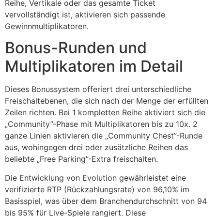
Reihe, Vertikale oder das gesamte Ticket
vervollständigt ist, aktivieren sich passende
Gewinnmultiplikatoren.
Bonus-Runden und
Multiplikatoren im Detail
Dieses Bonussystem offeriert drei unterschiedliche
Freischaltebenen, die sich nach der Menge der erfüllten
Zeilen richten. Bei 1 kompletten Reihe aktiviert sich die
„Community”-Phase mit Multiplikatoren bis zu 10x. 2
ganze Linien aktivieren die „Community Chest”-Runde
aus, wohingegen drei oder zusätzliche Reihen das
beliebte „Free Parking”-Extra freischalten.
Die Entwicklung von Evolution gewährleistet eine
verifizierte RTP (Rückzahlungsrate) von 96,10% im
Basisspiel, was über dem Branchendurchschnitt von 94
bis 95% für Live-Spiele rangiert. Diese