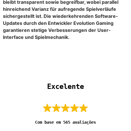
bleibt transparent sowie begreifbar, wobei parallel
hinreichend Varianz für aufregende Spielverläufe
sichergestellt ist. Die wiederkehrenden Software-
Updates durch den Entwickler Evolution Gaming
garantieren stetige Verbesserungen der User-
Interface und Spielmechanik.
 Excelente 
Com base em
565 avaliações