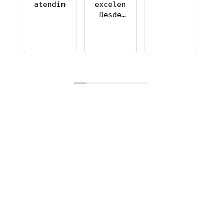
atendimento
excelente!
 Desde 
a 
recepção
 a 
execução
 dos 
exames!