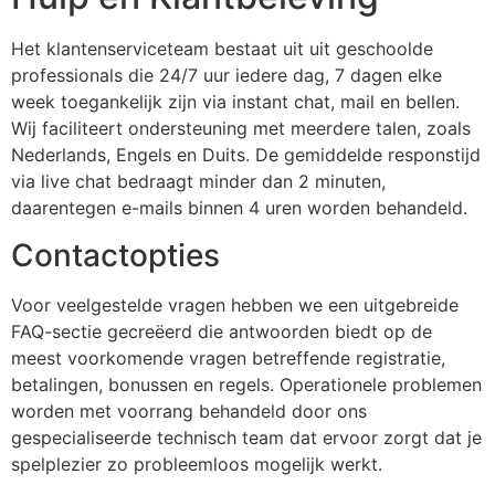
Het klantenserviceteam bestaat uit uit geschoolde
professionals die 24/7 uur iedere dag, 7 dagen elke
week toegankelijk zijn via instant chat, mail en bellen.
Wij faciliteert ondersteuning met meerdere talen, zoals
Nederlands, Engels en Duits. De gemiddelde responstijd
via live chat bedraagt minder dan 2 minuten,
daarentegen e-mails binnen 4 uren worden behandeld.
Contactopties
Voor veelgestelde vragen hebben we een uitgebreide
FAQ-sectie gecreëerd die antwoorden biedt op de
meest voorkomende vragen betreffende registratie,
betalingen, bonussen en regels. Operationele problemen
worden met voorrang behandeld door ons
gespecialiseerde technisch team dat ervoor zorgt dat je
spelplezier zo probleemloos mogelijk werkt.