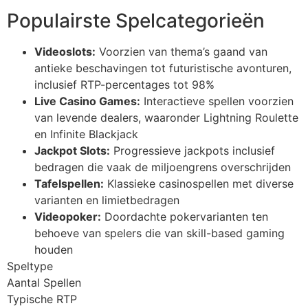
Populairste Spelcategorieën
Videoslots:
Voorzien van thema’s gaand van
antieke beschavingen tot futuristische avonturen,
inclusief RTP-percentages tot 98%
Live Casino Games:
Interactieve spellen voorzien
van levende dealers, waaronder Lightning Roulette
en Infinite Blackjack
Jackpot Slots:
Progressieve jackpots inclusief
bedragen die vaak de miljoengrens overschrijden
Tafelspellen:
Klassieke casinospellen met diverse
varianten en limietbedragen
Videopoker:
Doordachte pokervarianten ten
behoeve van spelers die van skill-based gaming
houden
Speltype
Aantal Spellen
Typische RTP