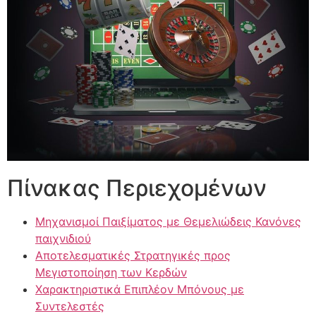
Πίνακας Περιεχομένων
Μηχανισμοί Παιξίματος με Θεμελιώδεις Κανόνες
παιχνιδιού
Αποτελεσματικές Στρατηγικές προς
Μεγιστοποίηση των Κερδών
Χαρακτηριστικά Επιπλέον Μπόνους με
Συντελεστές