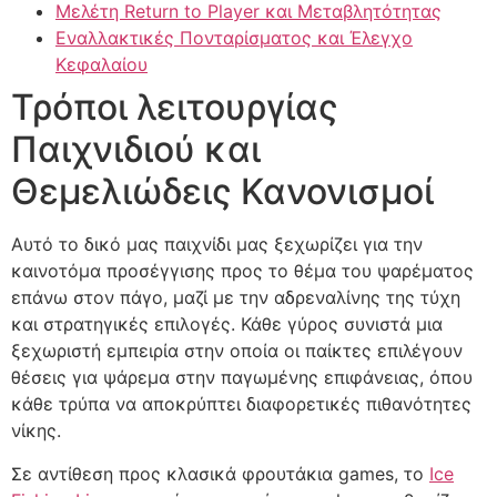
Μελέτη Return to Player και Μεταβλητότητας
Εναλλακτικές Πονταρίσματος και Έλεγχο
Κεφαλαίου
Τρόποι λειτουργίας
Παιχνιδιού και
Θεμελιώδεις Κανονισμοί
Αυτό το δικό μας παιχνίδι μας ξεχωρίζει για την
καινοτόμα προσέγγισης προς το θέμα του ψαρέματος
επάνω στον πάγο, μαζί με την αδρεναλίνης της τύχη
και στρατηγικές επιλογές. Κάθε γύρος συνιστά μια
ξεχωριστή εμπειρία στην οποία οι παίκτες επιλέγουν
θέσεις για ψάρεμα στην παγωμένης επιφάνειας, όπου
κάθε τρύπα να αποκρύπτει διαφορετικές πιθανότητες
νίκης.
Σε αντίθεση προς κλασικά φρουτάκια games, το
Ice