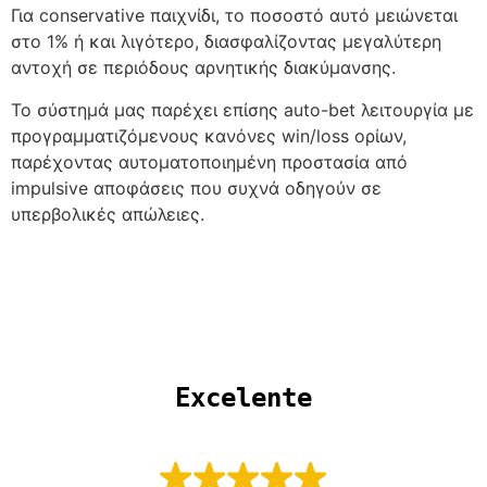
Για conservative παιχνίδι, το ποσοστό αυτό μειώνεται
στο 1% ή και λιγότερο, διασφαλίζοντας μεγαλύτερη
αντοχή σε περιόδους αρνητικής διακύμανσης.
Το σύστημά μας παρέχει επίσης auto-bet λειτουργία με
προγραμματιζόμενους κανόνες win/loss ορίων,
παρέχοντας αυτοματοποιημένη προστασία από
impulsive αποφάσεις που συχνά οδηγούν σε
υπερβολικές απώλειες.
 Excelente 