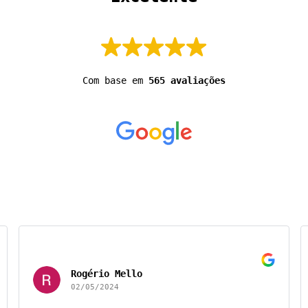
Com base em
565 avaliações
Rogério Mello
02/05/2024