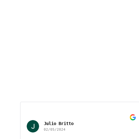
Julio Britto
02/05/2024