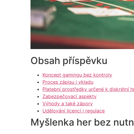
Obsah příspěvku
Koncept gamingu bez kontroly
Proces zápisu i vkladu
Platební prostředky určené k diskrétní h
Zabezpečovací aspekty
Výhody a také zápory
Udělování licencí i regulace
Myšlenka her bez nutn