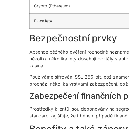
Crypto (Ethereum)
E-wallety
Bezpečnostní prvky
Absence běžného ověření rozhodně neznamen
několika několika léty dosahují portály s a
kasina.
Používáme šifrování SSL 256-bit, což znamen
prochází několika vrstvami zabezpečení, což 
Zabezpečení finančních p
Prostředky klientů jsou deponovány na segr
standard zajišťuje, že i během případě finan
Benefity a také zápory