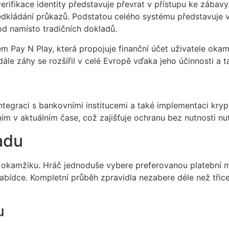
erifikace identity představuje převrat v přístupu ke zábavy
ládání průkazů. Podstatou celého systému představuje vyu
d namísto tradičních dokladů.
m Pay N Play, která propojuje finanční účet uživatele ok
le záhy se rozšířil v celé Evropě vďaka jeho účinnosti a t
egraci s bankovními institucemi a také implementaci krypt
m v aktuálním čase, což zajišťuje ochranu bez nutnosti nu
adu
 okamžiku. Hráč jednoduše vybere preferovanou platební m
nabídce. Kompletní průběh zpravidla nezabere déle než tři
u