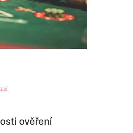
raní
osti ověření