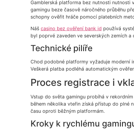
Gamblerská platforma bez nutnosti nutnosti v
gamingu beze časově náročného průběhu předk
schopny ověřit hráče pomocí platebních meto
Náš
casino bez ověření bank id
používá systé
byl poprvé zaveden ve severských zemích a dá
Technické pilíře
Chod podobné platformy vyžaduje moderní int
Veškerá platba podléhá automatickým ověření
Proces registrace i vkl
Vstup do světa gamingu probíhá v rekordním
během několika vteřin získá přístup do plné 
času oproti běžným platformám.
Kroky k rychlému gaming