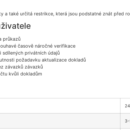
 a také určitá restrikce, která jsou podstatné znát před ro
živatele
 a průkazů
dlouhavé časově náročné verifikace
 sdílených privátních údajů
utnosti požadavku aktualizace dokladů
ez závazků závazků
účtu kvůli dokladům
24
3-