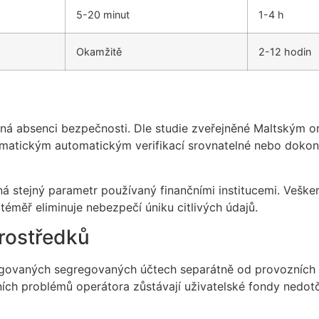
5-20 minut
1-4 h
Okamžitě
2-12 hodin
á absenci bezpečnosti. Dle studie zveřejněné Maltským o
utomatickým automatickým verifikací srovnatelné nebo doko
á stejný parametr používaný finančními institucemi. Veške
téměř eliminuje nebezpečí úniku citlivých údajů.
rostředků
egovaných segregovaných účtech separátně od provozních f
čních problémů operátora zůstávají uživatelské fondy nedot