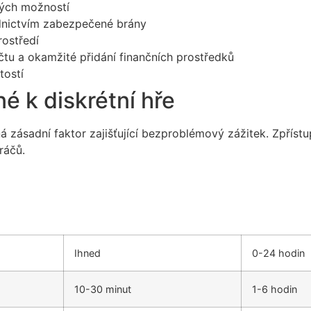
tých možností
ednictvím zabezpečené brány
rostředí
u a okamžité přidání finančních prostředků
tostí
é k diskrétní hře
 zásadní faktor zajišťující bezproblémový zážitek. Zpříst
ráčů.
Ihned
0-24 hodin
10-30 minut
1-6 hodin