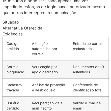
15 minutos e pode ser usado apenas uma vez,
impedindo esforços de login nunca autorizado mesmo
que outros interceptem a comunicação.
Situação
Alternativa Oferecida
Exigências
Código
Alteração
Entrada ao correio
omitida
automática por
cadastrado
correio
Correio
Verificação por
Documentos de ID
bloqueado
apoio dedicado
autênticos
Cadastro
Análise de proteção
Conferência de
travada
e desbloqueio
identificação total
Usuário
Recuperação via e-
Validar e-mail de
perdido
mail inscrito
email