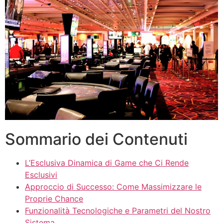
Sommario dei Contenuti
L’Esclusiva Dinamica di Game che Ci Rende
Esclusivi
Approccio di Successo: Come Massimizzare le
Proprie Chance
Funzionalità Tecnologiche e Parametri del Nostro
Sistema