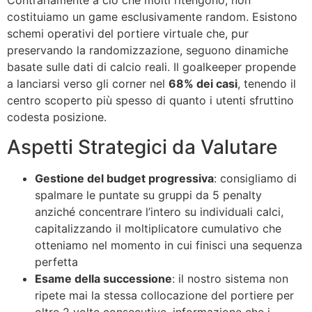
Contrariamente a ciò che molti ritengono, non
costituiamo un game esclusivamente random. Esistono
schemi operativi del portiere virtuale che, pur
preservando la randomizzazione, seguono dinamiche
basate sulle dati di calcio reali. Il goalkeeper propende
a lanciarsi verso gli corner nel
68% dei casi
, tenendo il
centro scoperto più spesso di quanto i utenti sfruttino
codesta posizione.
Aspetti Strategici da Valutare
Gestione del budget progressiva
: consigliamo di
spalmare le puntate su gruppi da 5 penalty
anziché concentrare l’intero su individuali calci,
capitalizzando il moltiplicatore cumulativo che
otteniamo nel momento in cui finisci una sequenza
perfetta
Esame della successione
: il nostro sistema non
ripete mai la stessa collocazione del portiere per
oltre 2 volte consecutive, informazione che i