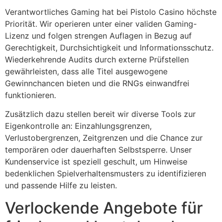
Verantwortliches Gaming hat bei Pistolo Casino höchste
Priorität. Wir operieren unter einer validen Gaming-
Lizenz und folgen strengen Auflagen in Bezug auf
Gerechtigkeit, Durchsichtigkeit und Informationsschutz.
Wiederkehrende Audits durch externe Prüfstellen
gewährleisten, dass alle Titel ausgewogene
Gewinnchancen bieten und die RNGs einwandfrei
funktionieren.
Zusätzlich dazu stellen bereit wir diverse Tools zur
Eigenkontrolle an: Einzahlungsgrenzen,
Verlustobergrenzen, Zeitgrenzen und die Chance zur
temporären oder dauerhaften Selbstsperre. Unser
Kundenservice ist speziell geschult, um Hinweise
bedenklichen Spielverhaltensmusters zu identifizieren
und passende Hilfe zu leisten.
Verlockende Angebote für