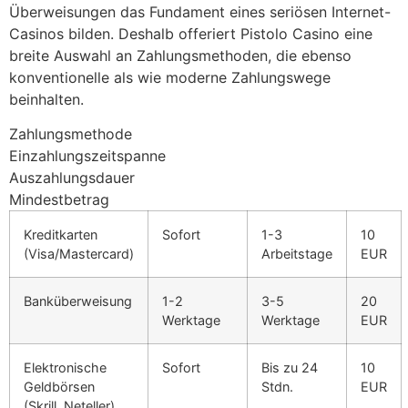
Überweisungen das Fundament eines seriösen Internet-
Casinos bilden. Deshalb offeriert Pistolo Casino eine
breite Auswahl an Zahlungsmethoden, die ebenso
konventionelle als wie moderne Zahlungswege
beinhalten.
Zahlungsmethode
Einzahlungszeitspanne
Auszahlungsdauer
Mindestbetrag
Kreditkarten
Sofort
1-3
10
(Visa/Mastercard)
Arbeitstage
EUR
Banküberweisung
1-2
3-5
20
Werktage
Werktage
EUR
Elektronische
Sofort
Bis zu 24
10
Geldbörsen
Stdn.
EUR
(Skrill, Neteller)