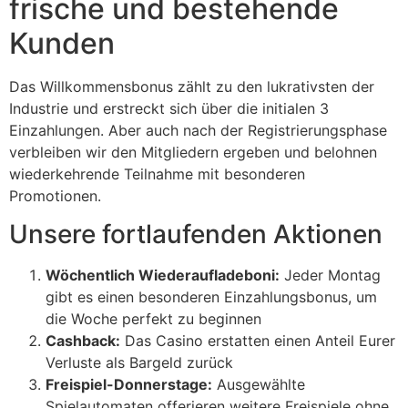
frische und bestehende
Kunden
Das Willkommensbonus zählt zu den lukrativsten der
Industrie und erstreckt sich über die initialen 3
Einzahlungen. Aber auch nach der Registrierungsphase
verbleiben wir den Mitgliedern ergeben und belohnen
wiederkehrende Teilnahme mit besonderen
Promotionen.
Unsere fortlaufenden Aktionen
Wöchentlich Wiederaufladeboni:
Jeder Montag
gibt es einen besonderen Einzahlungsbonus, um
die Woche perfekt zu beginnen
Cashback:
Das Casino erstatten einen Anteil Eurer
Verluste als Bargeld zurück
Freispiel-Donnerstage:
Ausgewählte
Spielautomaten offerieren weitere Freispiele ohne