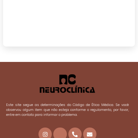
Este site segue as determinações do Código de Ética Médica. Se você
observou algum item que não esteja conforme o regulamento, por favor,
entre em contato para informar o problema.