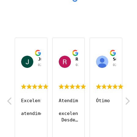
Julio Britto
Rogério Mello
Sebastião
02/05/2024
02/05/2024
02/05/2024
Excelente
Atendimento
Ótimo
Ó
atendimento
excelente!
 Desde 
a 
recepção