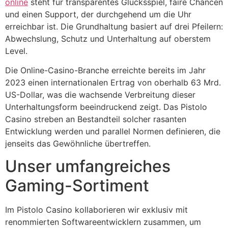
online
steht für transparentes Glücksspiel, faire Chancen
und einen Support, der durchgehend um die Uhr
erreichbar ist. Die Grundhaltung basiert auf drei Pfeilern:
Abwechslung, Schutz und Unterhaltung auf oberstem
Level.
Die Online-Casino-Branche erreichte bereits im Jahr
2023 einen internationalen Ertrag von oberhalb 63 Mrd.
US-Dollar, was die wachsende Verbreitung dieser
Unterhaltungsform beeindruckend zeigt. Das Pistolo
Casino streben an Bestandteil solcher rasanten
Entwicklung werden und parallel Normen definieren, die
jenseits das Gewöhnliche übertreffen.
Unser umfangreiches
Gaming-Sortiment
Im Pistolo Casino kollaborieren wir exklusiv mit
renommierten Softwareentwicklern zusammen, um