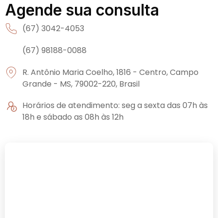
Agende sua consulta
(67) 3042-4053
(67) 98188-0088
R. Antônio Maria Coelho, 1816 - Centro, Campo
Grande - MS, 79002-220, Brasil
Horários de atendimento: seg a sexta das 07h às
18h e sábado as 08h às 12h