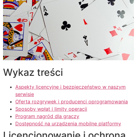
Wykaz treści
Aspekty licencyjne i bezpieczeństwo w naszym
serwisie
Oferta rozgrywek i producenci oprogramowania
Sposoby wpłat i limity operacji
Program nagród dla graczy
Dostępność na urządzenia mobilne platformy
Licencjonowanie i ochrona