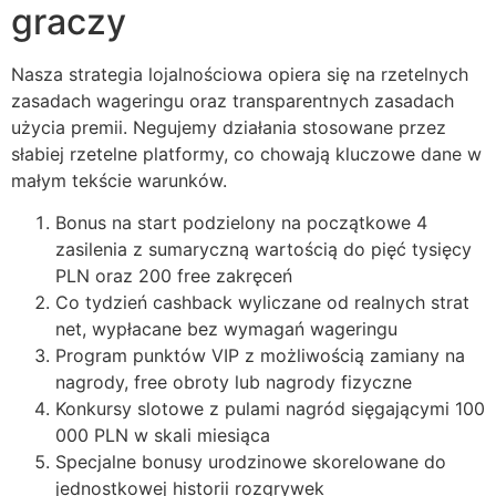
graczy
Nasza strategia lojalnościowa opiera się na rzetelnych
zasadach wageringu oraz transparentnych zasadach
użycia premii. Negujemy działania stosowane przez
słabiej rzetelne platformy, co chowają kluczowe dane w
małym tekście warunków.
Bonus na start podzielony na początkowe 4
zasilenia z sumaryczną wartością do pięć tysięcy
PLN oraz 200 free zakręceń
Co tydzień cashback wyliczane od realnych strat
net, wypłacane bez wymagań wageringu
Program punktów VIP z możliwością zamiany na
nagrody, free obroty lub nagrody fizyczne
Konkursy slotowe z pulami nagród sięgającymi 100
000 PLN w skali miesiąca
Specjalne bonusy urodzinowe skorelowane do
jednostkowej historii rozgrywek