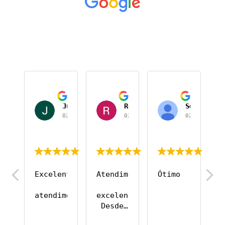
Julio Britto
Rogério Mello
Sebastião
02/05/2024
02/05/2024
02/05/2024
Excelente
Atendimento
Ótimo
Ó
atendimento
excelente!
 Desde 
a 