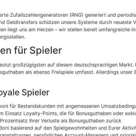
zierte Zufallszahlengeneratoren (RNG) generiert und period
 und Geldtransfers schützen unsere Systeme durch neueste 
en liegt uns am Herzen – wir stellen bereit umfangreiche In
ngsstellen.
en für Spieler
olut großzügigsten auf diesem deutschsprachigen Markt. 
uthaben als ebenso Freispiele umfasst. Allerdings unser E
oyale Spieler
boni für Bestandskunden mit angemessenen Umsatzbeding
m Einsatz Loyalty-Points, die für Bonusguthaben oder exk
 Prozentsatz Ihrer Verluste als Bonusguthaben zurück
Boni basierend auf den Spielgewohnheiten und Eurer Aktivi
ranstaltungen, persönlichen Account-Managern und prioris