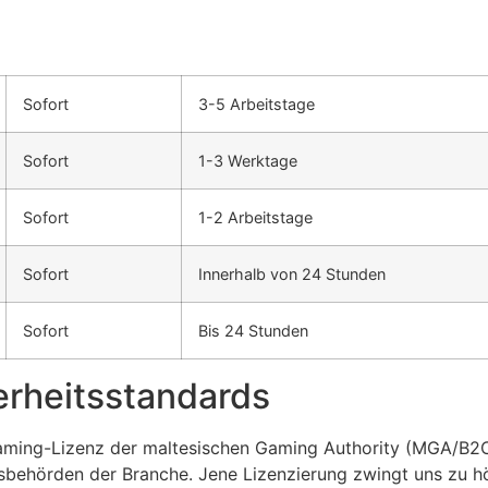
Sofort
3-5 Arbeitstage
Sofort
1-3 Werktage
Sofort
1-2 Arbeitstage
Sofort
Innerhalb von 24 Stunden
Sofort
Bis 24 Stunden
erheitsstandards
 Gaming-Lizenz der maltesischen Gaming Authority (MGA/B2C/
behörden der Branche. Jene Lizenzierung zwingt uns zu höc