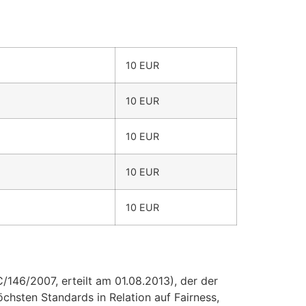
10 EUR
10 EUR
10 EUR
10 EUR
10 EUR
146/2007, erteilt am 01.08.2013), der der
hsten Standards in Relation auf Fairness,