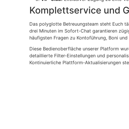
Komplettservice und 
Das polyglotte Betreuungsteam steht Euch täg
drei Minuten im Sofort-Chat garantieren zügi
häufigsten Fragen zu Kontoführung, Boni un
Diese Bedienoberfläche unserer Platform wurd
detaillierte Filter-Einstellungen und persona
Kontinuierliche Plattform-Aktualisierungen st