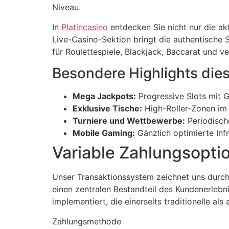
Niveau.
In
Platincasino
entdecken Sie nicht nur die ak
Live-Casino-Sektion bringt die authentische S
für Roulettespiele, Blackjack, Baccarat und v
Besondere Highlights die
Mega Jackpots:
Progressive Slots mit 
Exklusive Tische:
High-Roller-Zonen im E
Turniere und Wettbewerbe:
Periodisch
Mobile Gaming:
Gänzlich optimierte Inf
Variable Zahlungsoptio
Unser Transaktionssystem zeichnet uns durch 
einen zentralen Bestandteil des Kundenerleb
implementiert, die einerseits traditionelle a
Zahlungsmethode