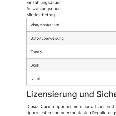
Einzahlungsdauer
Auszahlungsdauer
Mindestbetrag
Visa/Mastercard
Sofortüberweisung
Trustly
Skrill
Neteller
Lizensierung und Sich
Dieses Casino operiert mit einer offiziellen
rigorosesten und anerkanntesten Regulierungs