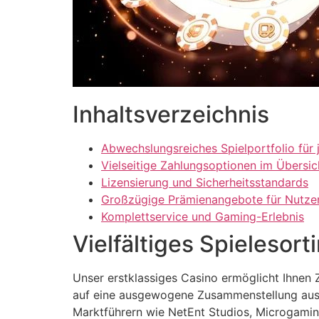
Inhaltsverzeichnis
Abwechslungsreiches Spielportfolio fü
Vielseitige Zahlungsoptionen im Übersic
Lizensierung und Sicherheitsstandards
Großzügige Prämienangebote für Nutze
Komplettservice und Gaming-Erlebnis
Vielfältiges Spielesor
Unser erstklassiges Casino ermöglicht Ihnen 
auf eine ausgewogene Zusammenstellung aus t
Marktführern wie NetEnt Studios, Microgamin