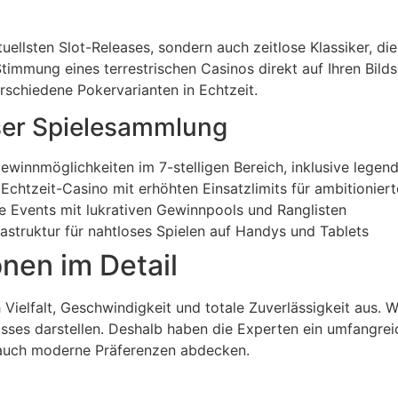
tuellsten Slot-Releases, sondern auch zeitlose Klassiker, 
timmung eines terrestrischen Casinos direkt auf Ihren Bilds
erschiedene Pokervarianten in Echtzeit.
ser Spielesammlung
Gewinnmöglichkeiten im 7-stelligen Bereich, inklusive leg
chtzeit-Casino mit erhöhten Einsatzlimits für ambitioniert
e Events mit lukrativen Gewinnpools und Ranglisten
rastruktur für nahtloses Spielen auf Handys und Tablets
nen im Detail
Vielfalt, Geschwindigkeit und totale Zuverlässigkeit aus. 
nisses darstellen. Deshalb haben die Experten ein umfangr
ls auch moderne Präferenzen abdecken.