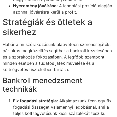
Nyeremény jóváírása:
A landolási pozíció alapján
azonnal jóváírásra kerül a profit.
Stratégiák és ötletek a
sikerhez
Habár a mi szórakozásunk alapvetően szerencsejáték,
pár okos megközelítés segíthet a bankroll kezelésében
és a szórakozás fokozásában. A legfőbb szempont
minden esetben a tudatos játék művelése és a
költségvetés tiszteletben tartása.
Bankroll menedzsment
technikák
Fix fogadási stratégia:
Alkalmazzunk fenn egy fix
fogadási összeget valamennyi ledobásnál, ami a
teljes költségvetésünk kicsi százalékát tesz ki.