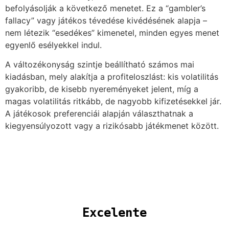
befolyásolják a következő menetet. Ez a “gambler’s
fallacy” vagy játékos tévedése kivédésének alapja –
nem létezik “esedékes” kimenetel, minden egyes menet
egyenlő esélyekkel indul.
A változékonyság szintje beállítható számos mai
kiadásban, mely alakítja a profiteloszlást: kis volatilitás
gyakoribb, de kisebb nyereményeket jelent, míg a
magas volatilitás ritkább, de nagyobb kifizetésekkel jár.
A játékosok preferenciái alapján választhatnak a
kiegyensúlyozott vagy a rizikósabb játékmenet között.
 Excelente 