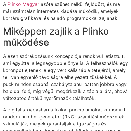
A
Plinko Magyar
azóta szünet nélkül fejlődött, és ma
már számtalan internetes kiadása működik, amelyek
kortárs grafikával és haladó programokkal zajlanak.
Miképpen zajlik a Plinko
működése
A ezen szórakozásunk koncepciója rendkívül letisztult,
ami egyúttal a legnagyobb előnye is. A felhasználók egy
korongot ejtenek le egy vertikális tábla tetejéről, amely
teli van egyenlő távolságra elhelyezett tüskékkel. A
puck minden csapnál szabálytalanul pattan jobbra vagy
baloldal felé, míg végül megérkezik a tábla aljára, ahová
változatos értékű nyerőmezők találhatók.
A digitális kiadásban a fizikai principiumokat kifinomult
random number generator (RNG) számítási módszerek
szimulálják, melyek garantálják a igazságos és
megjósolhatatlan kimeneteleket. Minden egyes egyes