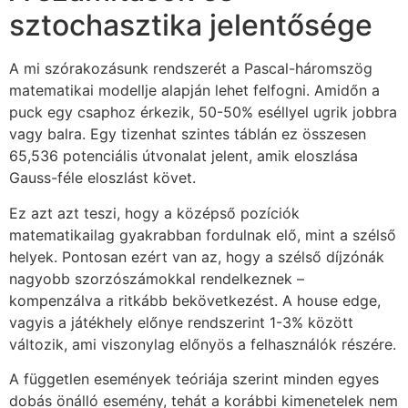
sztochasztika jelentősége
A mi szórakozásunk rendszerét a Pascal-háromszög
matematikai modellje alapján lehet felfogni. Amidőn a
puck egy csaphoz érkezik, 50-50% eséllyel ugrik jobbra
vagy balra. Egy tizenhat szintes táblán ez összesen
65,536 potenciális útvonalat jelent, amik eloszlása
Gauss-féle eloszlást követ.
Ez azt azt teszi, hogy a középső pozíciók
matematikailag gyakrabban fordulnak elő, mint a szélső
helyek. Pontosan ezért van az, hogy a szélső díjzónák
nagyobb szorzószámokkal rendelkeznek –
kompenzálva a ritkább bekövetkezést. A house edge,
vagyis a játékhely előnye rendszerint 1-3% között
változik, ami viszonylag előnyös a felhasználók részére.
A független események teóriája szerint minden egyes
dobás önálló esemény, tehát a korábbi kimenetelek nem