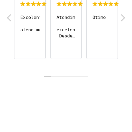
Excelente
Atendimento
Ótimo
Ó
atendimento
excelente!
 Desde 
a 
recepção
 a 
execução
 dos 
exames!