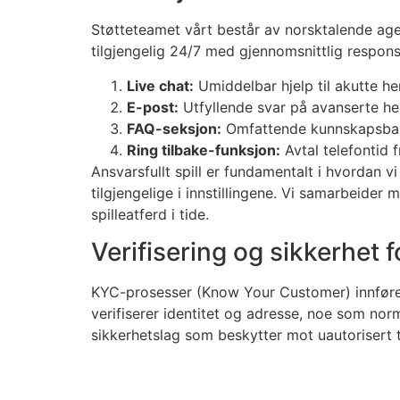
Støtteteamet vårt består av norsktalende ag
tilgjengelig 24/7 med gjennomsnittlig responst
Live chat:
Umiddelbar hjelp til akutte he
E-post:
Utfyllende svar på avanserte he
FAQ-seksjon:
Omfattende kunnskapsbase
Ring tilbake-funksjon:
Avtal telefontid 
Ansvarsfullt spill er fundamentalt i hvordan vi
tilgjengelige i innstillingene. Vi samarbeid
spilleatferd i tide.
Verifisering og sikkerhet 
KYC-prosesser (Know Your Customer) innføres 
verifiserer identitet og adresse, noe som norm
sikkerhetslag som beskytter mot uautorisert t