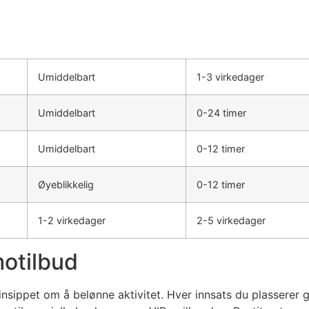
Umiddelbart
1-3 virkedager
Umiddelbart
0-24 timer
Umiddelbart
0-12 timer
Øyeblikkelig
0-12 timer
1-2 virkedager
2-5 virkedager
otilbud
nsippet om å belønne aktivitet. Hver innsats du plasserer 