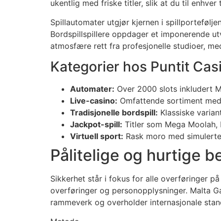
ukentlig med friske titler, slik at du til enhve
Spillautomater utgjør kjernen i spillportefølj
Bordspillspillere oppdager et imponerende utv
atmosfære rett fra profesjonelle studioer, me
Kategorier hos Puntit Cas
Automater:
Over 2000 slots inkludert M
Live-casino:
Omfattende sortiment med li
Tradisjonelle bordspill:
Klassiske varian
Jackpot-spill:
Titler som Mega Moolah, 
Virtuell sport:
Rask moro med simulerte
Pålitelige og hurtige 
Sikkerhet står i fokus for alle overføringer 
overføringer og personopplysninger. Malta Ga
rammeverk og overholder internasjonale standa