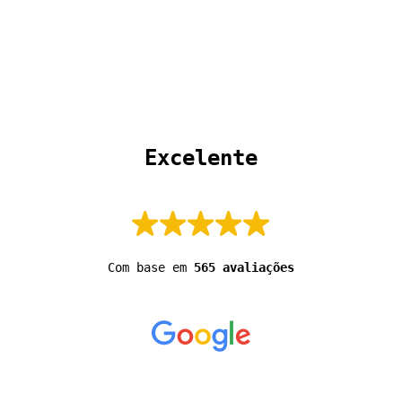
 Excelente 
Com base em
565 avaliações