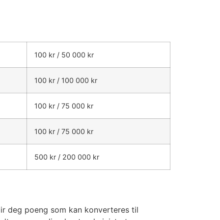
100 kr / 50 000 kr
100 kr / 100 000 kr
100 kr / 75 000 kr
100 kr / 75 000 kr
500 kr / 200 000 kr
gir deg poeng som kan konverteres til