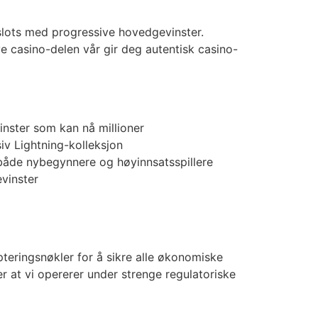
eoslots med progressive hovedgevinster.
ve casino-delen vår gir deg autentisk casino-
inster som kan nå millioner
iv Lightning-kolleksjon
r både nybegynnere og høyinnsatsspillere
vinster
pteringsnøkler for å sikre alle økonomiske
r at vi opererer under strenge regulatoriske