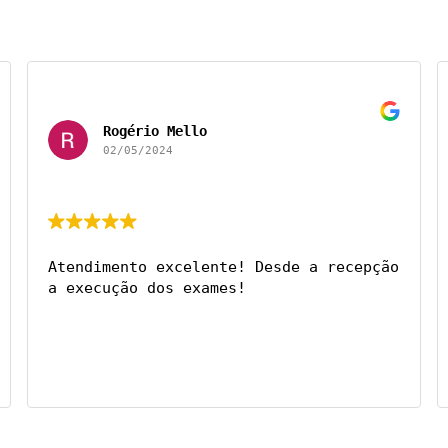
Rogério Mello
02/05/2024
Atendimento excelente! Desde a recepção 
a execução dos exames!