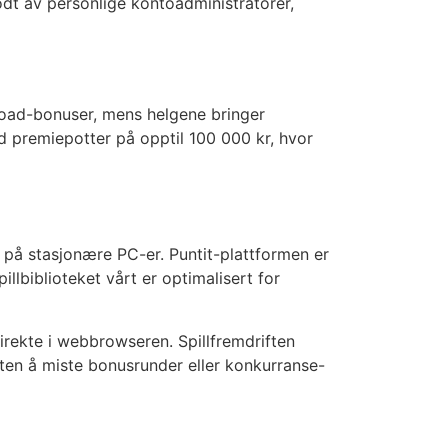
 godt av personlige kontoadministratorer,
eload-bonuser, mens helgene bringer
d premiepotter på opptil 100 000 kr, hvor
m på stasjonære PC-er. Puntit-plattformen er
llbiblioteket vårt er optimalisert for
direkte i webbrowseren. Spillfremdriften
ten å miste bonusrunder eller konkurranse-