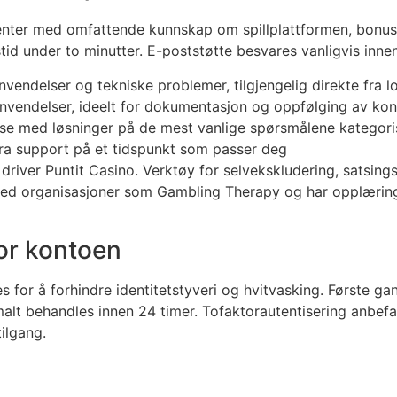
enter med omfattende kunnskap om spillplattformen, bonusr
id under to minutter. E-poststøtte besvares vanligvis innen 
nvendelser og tekniske problemer, tilgjengelig direkte fra 
nvendelser, ideelt for dokumentasjon og oppfølging av kon
 med løsninger på de mest vanlige spørsmålene kategori
fra support på et tidspunkt som passer deg
 driver Puntit Casino. Verktøy for selvekskludering, satsings
er med organisasjoner som Gambling Therapy og har opplærin
for kontoen
for å forhindre identitetstyveri og hvitvasking. Første g
alt behandles innen 24 timer. Tofaktorautentisering anbefale
ilgang.