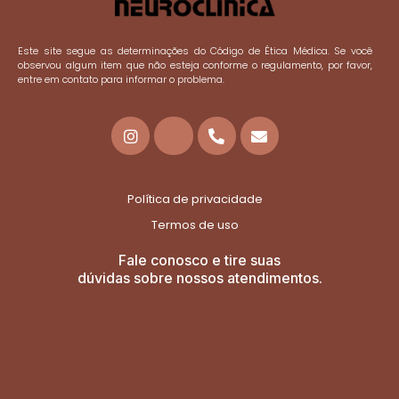
Este site segue as determinações do Código de Ética Médica. Se você
observou algum item que não esteja conforme o regulamento, por favor,
entre em contato para informar o problema.
Política de privacidade
Termos de uso
Fale conosco e tire suas
dúvidas sobre nossos atendimentos.