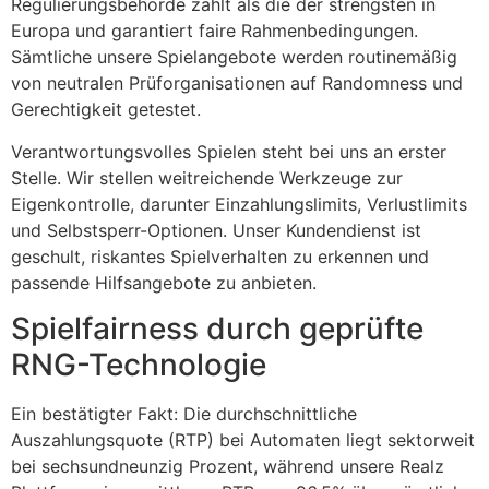
Regulierungsbehörde zählt als die der strengsten in
Europa und garantiert faire Rahmenbedingungen.
Sämtliche unsere Spielangebote werden routinemäßig
von neutralen Prüforganisationen auf Randomness und
Gerechtigkeit getestet.
Verantwortungsvolles Spielen steht bei uns an erster
Stelle. Wir stellen weitreichende Werkzeuge zur
Eigenkontrolle, darunter Einzahlungslimits, Verlustlimits
und Selbstsperr-Optionen. Unser Kundendienst ist
geschult, riskantes Spielverhalten zu erkennen und
passende Hilfsangebote zu anbieten.
Spielfairness durch geprüfte
RNG-Technologie
Ein bestätigter Fakt: Die durchschnittliche
Auszahlungsquote (RTP) bei Automaten liegt sektorweit
bei sechsundneunzig Prozent, während unsere Realz