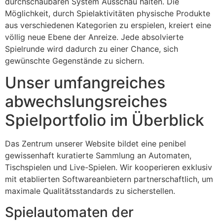
durchschaubaren System Ausschau halten. Die
Möglichkeit, durch Spielaktivitäten physische Produkte
aus verschiedenen Kategorien zu erspielen, kreiert eine
völlig neue Ebene der Anreize. Jede absolvierte
Spielrunde wird dadurch zu einer Chance, sich
gewünschte Gegenstände zu sichern.
Unser umfangreiches
abwechslungsreiches
Spielportfolio im Überblick
Das Zentrum unserer Website bildet eine penibel
gewissenhaft kuratierte Sammlung an Automaten,
Tischspielen und Live-Spielen. Wir kooperieren exklusiv
mit etablierten Softwareanbietern partnerschaftlich, um
maximale Qualitätsstandards zu sicherstellen.
Spielautomaten der