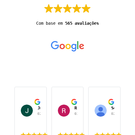
Com base em
565 avaliações
Julio Britto
Rogério Mello
Sebastião
02/05/2024
02/05/2024
02/05/2024