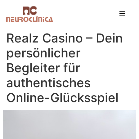
Realz Casino – Dein
persönlicher
Begleiter für
authentisches
Online-Glücksspiel