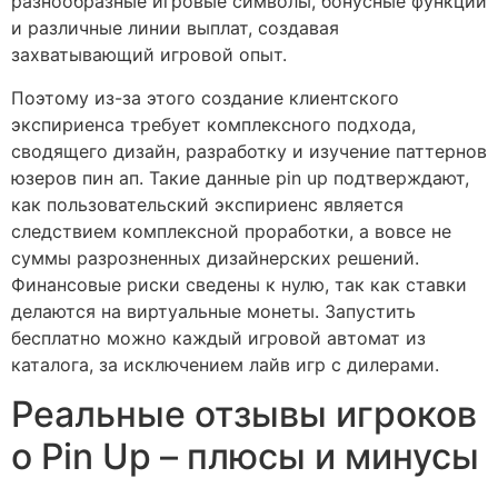
разнообразные игровые символы, бонусные функции
и различные линии выплат, создавая
захватывающий игровой опыт.
Поэтому из-за этого создание клиентского
экспириенса требует комплексного подхода,
сводящего дизайн, разработку и изучение паттернов
юзеров пин ап. Такие данные pin up подтверждают,
как пользовательский экспириенс является
следствием комплексной проработки, а вовсе не
суммы разрозненных дизайнерских решений.
Финансовые риски сведены к нулю, так как ставки
делаются на виртуальные монеты. Запустить
бесплатно можно каждый игровой автомат из
каталога, за исключением лайв игр с дилерами.
Реальные отзывы игроков
о Pin Up – плюсы и минусы