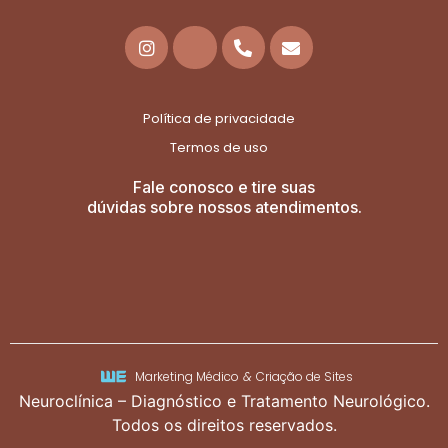
Política de privacidade
Termos de uso
Fale conosco e tire suas
dúvidas sobre nossos atendimentos.
Marketing Médico
&
Criação de Sites
Neuroclínica – Diagnóstico e Tratamento Neurológico.
Todos os direitos reservados.