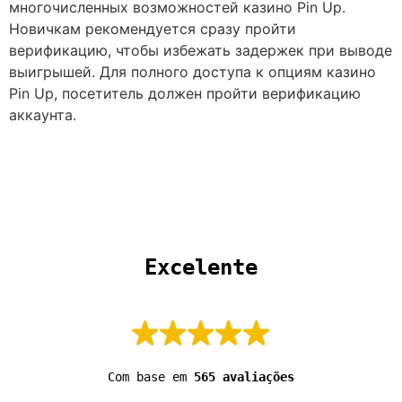
многочисленных возможностей казино Pin Up.
Новичкам рекомендуется сразу пройти
верификацию, чтобы избежать задержек при выводе
выигрышей. Для полного доступа к опциям казино
Pin Up, посетитель должен пройти верификацию
аккаунта.
 Excelente 
Com base em
565 avaliações