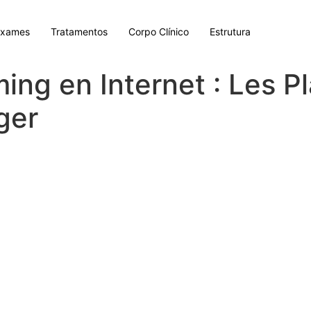
Exames
Tratamentos
Corpo Clínico
Estrutura
ing en Internet : Les P
ger