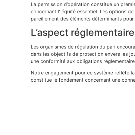
La permission d’opération constitue un premie
concernant l’ équité essentiel. Les options de
pareillement des éléments déterminants pour 
L’aspect réglementaire
Les organismes de régulation du pari encoura
dans les objectifs de protection envers les j
une conformité aux obligations réglementair
Notre engagement pour ce système reflète la v
constitue le fondement concernant une connex