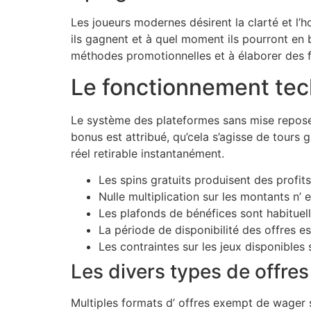
Les joueurs modernes désirent la clarté et l’
ils gagnent et à quel moment ils pourront en 
méthodes promotionnelles et à élaborer des f
Le fonctionnement tech
Le système des plateformes sans mise repose
bonus est attribué, qu’cela s’agisse de tours
réel retirable instantanément.
Les spins gratuits produisent des profi
Nulle multiplication sur les montants n’ 
Les plafonds de bénéfices sont habitue
La période de disponibilité des offres e
Les contraintes sur les jeux disponibles
Les divers types de offre
Multiples formats d’ offres exempt de wager