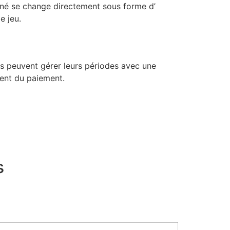
agné se change directement sous forme d’
e jeu.
rs peuvent gérer leurs périodes avec une
ment du paiement.
s