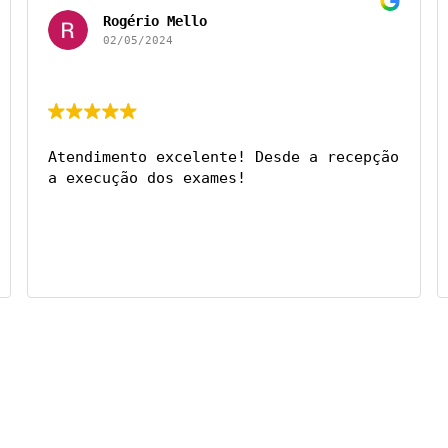
Rogério Mello
02/05/2024
Atendimento excelente! Desde a recepção 
a execução dos exames!