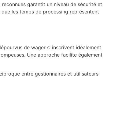
 reconnues garantit un niveau de sécurité et
nsi que les temps de processing représentent
dépourvus de wager s’ inscrivent idéalement
 trompeuses. Une approche facilite également
iproque entre gestionnaires et utilisateurs