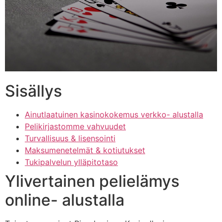
Sisällys
Ainutlaatuinen kasinokokemus verkko- alustalla
Pelikirjastomme vahvuudet
Turvallisuus & lisensointi
Maksumenetelmät & kotiutukset
Tukipalvelun ylläpitotaso
Ylivertainen pelielämys
online- alustalla