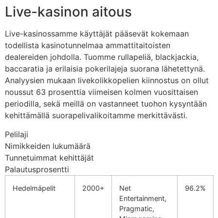
Live-kasinon aitous
Live-kasinossamme käyttäjät pääsevät kokemaan
todellista kasinotunnelmaa ammattitaitoisten
dealereiden johdolla. Tuomme rullapeliä, blackjackia,
baccaratia ja erilaisia pokerilajeja suorana lähetettynä.
Analyysien mukaan livekolikkopelien kiinnostus on ollut
noussut 63 prosenttia viimeisen kolmen vuosittaisen
periodilla, sekä meillä on vastanneet tuohon kysyntään
kehittämällä suorapelivalikoitamme merkittävästi.
Pelilaji
Nimikkeiden lukumäärä
Tunnetuimmat kehittäjät
Palautusprosentti
Hedelmäpelit
2000+
Net
96.2%
Entertainment,
Pragmatic,