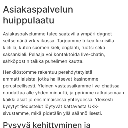
Asiakaspalvelun
huippulaatu
Asiakaspalvelumme tulee saatavilla ympäri dygnet
seitsemänä vrk viikossa. Tarjoamme tukea lukuisilla
kielillä, kuten suomen kieli, englanti, ruotsi sekä
saksankieli. Pelaaja voi kontaktoida live-chatin,
sähköpostin taikka puhelimen kautta.
Henkilöstömme rakentuu perehdytetyistä
ammattilaisista, jotka hallitsevat kasinomme
perusteellisesti. Yleinen vastausaikamme live-chatissa
noudattaa alle yhden minuutti, ja pyrimme ratkaisemaan
kaikki asiat jo ensimmäisessä yhteydessä. Yleisesti
kysytyt tiedustelut löytyvät kattavasta UKK-
sivustamme, mikä pidetään yllä säännöllisesti.
Pysyvä kehittyminen ja