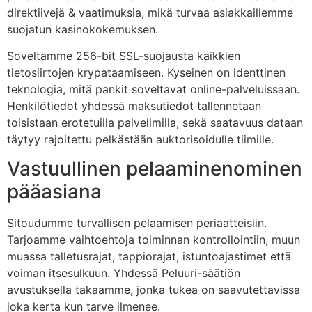
direktiivejä & vaatimuksia, mikä turvaa asiakkaillemme
suojatun kasinokokemuksen.
Soveltamme 256-bit SSL-suojausta kaikkien
tietosiirtojen krypataamiseen. Kyseinen on identtinen
teknologia, mitä pankit soveltavat online-palveluissaan.
Henkilötiedot yhdessä maksutiedot tallennetaan
toisistaan erotetuilla palvelimilla, sekä saatavuus dataan
täytyy rajoitettu pelkästään auktorisoidulle tiimille.
Vastuullinen pelaaminenominen
pääasiana
Sitoudumme turvallisen pelaamisen periaatteisiin.
Tarjoamme vaihtoehtoja toiminnan kontrollointiin, muun
muassa talletusrajat, tappiorajat, istuntoajastimet että
voiman itsesulkuun. Yhdessä Peluuri-säätiön
avustuksella takaamme, jonka tukea on saavutettavissa
joka kerta kun tarve ilmenee.