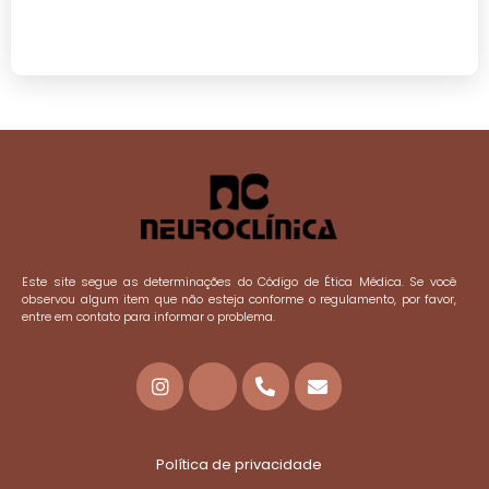
Este site segue as determinações do Código de Ética Médica. Se você
observou algum item que não esteja conforme o regulamento, por favor,
entre em contato para informar o problema.
Política de privacidade