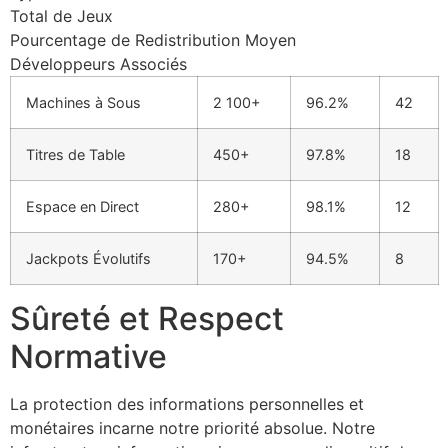
Total de Jeux
Pourcentage de Redistribution Moyen
Développeurs Associés
Machines à Sous
2 100+
96.2%
42
Titres de Table
450+
97.8%
18
Espace en Direct
280+
98.1%
12
Jackpots Évolutifs
170+
94.5%
8
Sûreté et Respect
Normative
La protection des informations personnelles et
monétaires incarne notre priorité absolue. Notre