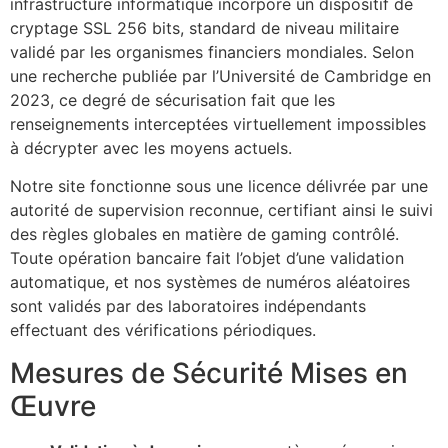
infrastructure informatique incorpore un dispositif de
cryptage SSL 256 bits, standard de niveau militaire
validé par les organismes financiers mondiales. Selon
une recherche publiée par l’Université de Cambridge en
2023, ce degré de sécurisation fait que les
renseignements interceptées virtuellement impossibles
à décrypter avec les moyens actuels.
Notre site fonctionne sous une licence délivrée par une
autorité de supervision reconnue, certifiant ainsi le suivi
des règles globales en matière de gaming contrôlé.
Toute opération bancaire fait l’objet d’une validation
automatique, et nos systèmes de numéros aléatoires
sont validés par des laboratoires indépendants
effectuant des vérifications périodiques.
Mesures de Sécurité Mises en
Œuvre