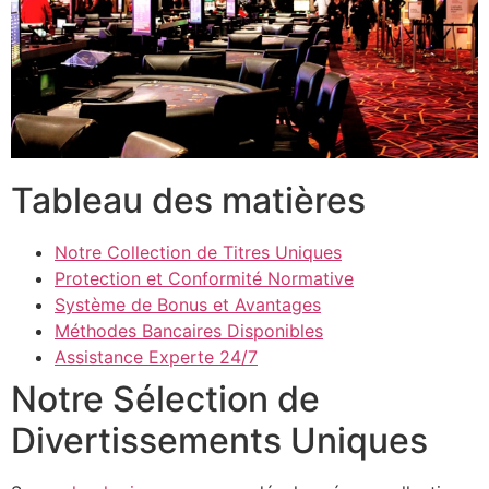
Tableau des matières
Notre Collection de Titres Uniques
Protection et Conformité Normative
Système de Bonus et Avantages
Méthodes Bancaires Disponibles
Assistance Experte 24/7
Notre Sélection de
Divertissements Uniques