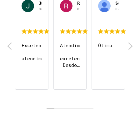
Julio Britto
Rogério Mello
Sebastião
02/05/2024
02/05/2024
02/05/2024
Excelente
Atendimento
Ótimo
Ó
atendimento
excelente!
 Desde 
a 
recepção
 a 
execução
 dos 
exames!