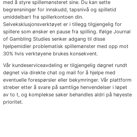
med å styre spillemønsteret sine. Du kan sette
begrensninger for innskudd, tapsnivå og spilletid
umiddelbart fra spillerkontoen din.
Selveksklusjonsverktøyet er i tillegg tilgjengelig for
spillere som ønsker en pause fra spilling. Ifølge Journal
of Gambling Studies senker adgang til disse
hjelpemidler problematisk spillemønster med opp mot
30% hvis verktøyene brukes konsekvent.
Vår kundeserviceavdeling er tilgjengelig døgnet rundt
døgnet via direkte chat og mail for å hjelpe med
eventuelle forespørsler eller bekymringer. Vår plattform
streber etter å svare på samtlige henvendelser i løpet
av to t, og komplekse saker behandles aldri på høyeste
prioritet.