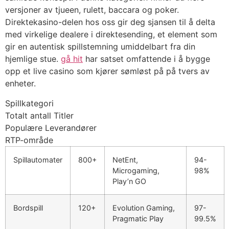
versjoner av tjueen, rulett, baccara og poker.
Direktekasino-delen hos oss gir deg sjansen til å delta
med virkelige dealere i direktesending, et element som
gir en autentisk spillstemning umiddelbart fra din
hjemlige stue.
gå hit
har satset omfattende i å bygge
opp et live casino som kjører sømløst på på tvers av
enheter.
Spillkategori
Totalt antall Titler
Populære Leverandører
RTP-område
Spillautomater
800+
NetEnt,
94-
Microgaming,
98%
Play’n GO
Bordspill
120+
Evolution Gaming,
97-
Pragmatic Play
99.5%