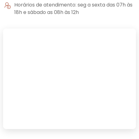
Horários de atendimento: seg a sexta das 07h às
18h e sábado as 08h às 12h