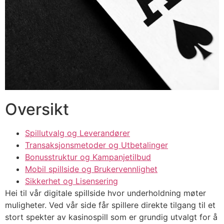
Oversikt
Spillutvalg og Leverandører
Transaksjonsmetoder og Utbetalinger
Bonusstruktur og Kampanjetilbud
Mobil spillside og Brukervennlighet
Sikkerhet og Lisensering
Hei til vår digitale spillside hvor underholdning møter
muligheter. Ved vår side får spillere direkte tilgang til et
stort spekter av kasinospill som er grundig utvalgt for å