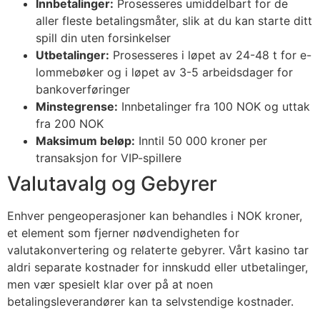
Innbetalinger:
Prosesseres umiddelbart for de
aller fleste betalingsmåter, slik at du kan starte ditt
spill din uten forsinkelser
Utbetalinger:
Prosesseres i løpet av 24-48 t for e-
lommebøker og i løpet av 3-5 arbeidsdager for
bankoverføringer
Minstegrense:
Innbetalinger fra 100 NOK og uttak
fra 200 NOK
Maksimum beløp:
Inntil 50 000 kroner per
transaksjon for VIP-spillere
Valutavalg og Gebyrer
Enhver pengeoperasjoner kan behandles i NOK kroner,
et element som fjerner nødvendigheten for
valutakonvertering og relaterte gebyrer. Vårt kasino tar
aldri separate kostnader for innskudd eller utbetalinger,
men vær spesielt klar over på at noen
betalingsleverandører kan ta selvstendige kostnader.