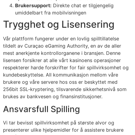
Brukersupport:
Direkte chat er tilgjengelig
umiddelbart fra mobilvisningen
Trygghet og Lisensering
Vår plattform fungerer under en lovlig spilltillatelse
tildelt av Curaçao eGaming Authority, en av de aller
mest anerkjente kontrollorganene i bransjen. Denne
lisensen forsikrer at alle vårt kasinoens operasjoner
respekterer harde forskrifter for fair spillvirksomhet og
kundebeskyttelse. All kommunikasjon mellom våre
brukere og våre servere hos oss er beskyttet med
256bit SSL-kryptering, tilsvarende sikkerhetsnivå som
brukes av bankvesen og finansinstitusjoner.
Ansvarsfull Spilling
Vi tar bevisst spillvirksomhet på største alvor og
presenterer ulike hjelpemidler for å assistere brukere