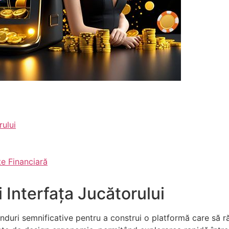
rului
te Financiară
 Interfața Jucătorului
nduri semnificative pentru a construi o platformă care să răs