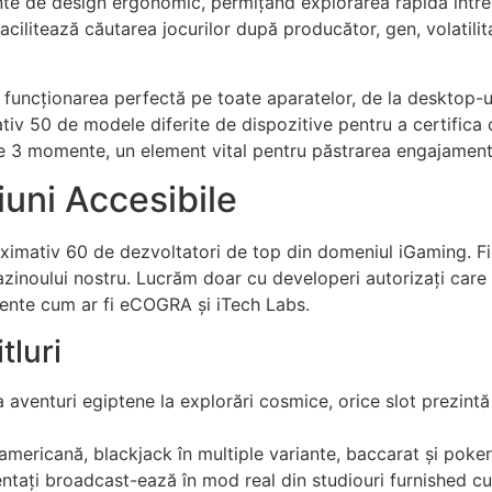
te de design ergonomic, permițând explorarea rapidă între 
ilitează căutarea jocurilor după producător, gen, volatilita
funcționarea perfectă pe toate aparatelor, de la desktop-ur
tiv 50 de modele diferite de dispozitive pentru a certifica
de 3 momente, un element vital pentru păstrarea engajamentul
iuni Accesibile
roximativ 60 de dezvoltatori de top din domeniul iGaming. Fi
 cazinoului nostru. Lucrăm doar cu developeri autorizați care
ndente cum ar fi eCOGRA și iTech Labs.
tluri
 aventuri egiptene la explorări cosmice, orice slot prezintă 
i americană, blackjack în multiple variante, baccarat și poke
entați broadcast-ează în mod real din studiouri furnished 