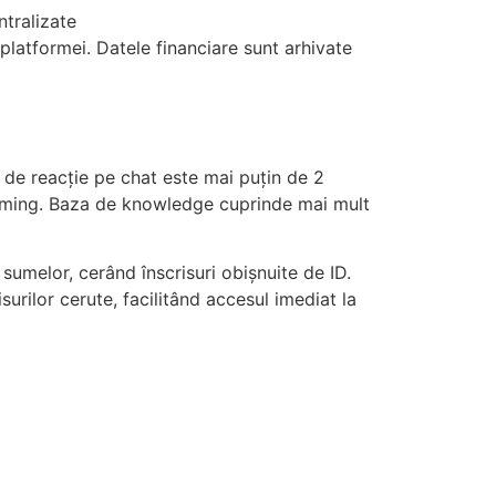
ntralizate
 platformei. Datele financiare sunt arhivate
u de reacție pe chat este mai puțin de 2
iGaming. Baza de knowledge cuprinde mai mult
umelor, cerând înscrisuri obișnuite de ID.
surilor cerute, facilitând accesul imediat la