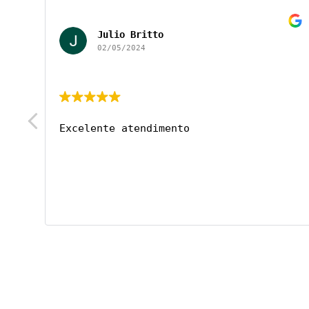
Julio Britto
02/05/2024
Excelente atendimento