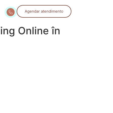
Agendar atendimento
ing Online în