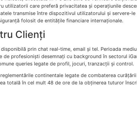
utilizatorii care preferă privacitatea și operațiunile desce
ele transmise între dispozitivul utilizatorului și servere-le
uranță folosit de entitățile financiare internaționale.
tru Clienți
disponibilă prin chat real-time, email și tel. Perioada medi
nate de profesioniști desemnați cu background în sectorul 
une queries legate de profil, jocuri, tranzacții și control.
glementările continentale legate de combaterea curățării s
ea totală în cel mult 48 de ore de la obținerea tuturor înscri