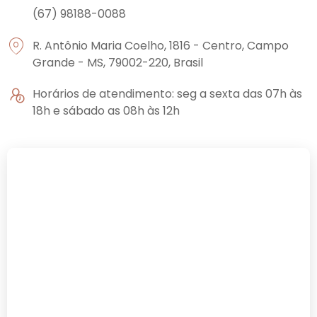
(67) 98188-0088
R. Antônio Maria Coelho, 1816 - Centro, Campo
Grande - MS, 79002-220, Brasil
Horários de atendimento: seg a sexta das 07h às
18h e sábado as 08h às 12h