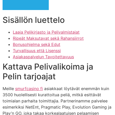
Sisällön luettelo
Laaja Pelikirjasto ja Pelivalmistajat
Ripeät Maksutavat sekä Rahansiirrot
Bonusohjelma sekä Edut
Turvallisuus että Lisenssi
Asiakaspalvelun Tavoitettavuus
Kattava Pelivalikoima ja
Pelin tarjoajat
Meille
smurfcasino fi
asiakkaat löytävät enemmän kuin
3500 huolellisesti kurattoitua peliä, mitkä esittävät
toimialan parhaita toimittajia. Partnerinamme palvelee
esimerkiksi NetEnt, Pragmatic Play, Evolution Gaming ja
Play’n GO, joka takaa korkealaatuisen pelaamisen