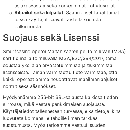
asiakasvastaa sekä korkeammat kotiutusrajat
Kilpailut sekä kilpailut:
Säännölliset tapahtumat,
joissa käyttäjät saavat taistella suurista
palkinnoista
Suojaus sekä Lisenssi
Smurfcasino operoi Maltan saaren pelitoimiluvan (MGA)
sertifioimalla toimiluvalla MGA/B2C/394/2017, tämä
edustaa yksi alan arvostetuimmista ja tiukimmista
lisensseistä. Tämän varmistettu tieto varmistaa, että
kaikki operaatiomme noudattavat maailmanlaajuiset
normit sekä säännökset.
Hyödynnämme 256-bit SSL-salausta kaikissa tiedon
siirrossa, mikä vastaa pankkimaisen suojausta.
Käyttäjätiedot tallennetaan turvassa, eikä tietoja ikinä
luovuteta kolmansille tahoille ilman tarkkaa
suostumusta. Myös tarjoamme vastuullisuuden