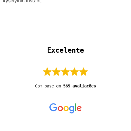
kyselyihin instant.
 Excelente 
Com base em
565 avaliações