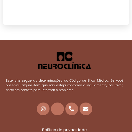
Este site segue as determinações do Código de Ética Médica. Se você
observou algum item que não esteja conforme o regulamento, por favor,
entre em contato para informar o problema.
Política de privacidade