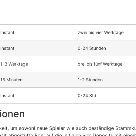
Instant
zwei bis vier Werktage
Instant
0-24 Stunden
1-3 Werktage
drei bis fünf Werktage
15 Minuten
1-2 Stunden
Instant
0-24 Std
tionen
lt, um sowohl neue Spieler wie auch beständige Stammkun
lt abgestufte Boni auf die initialen vier Deposits mit ei