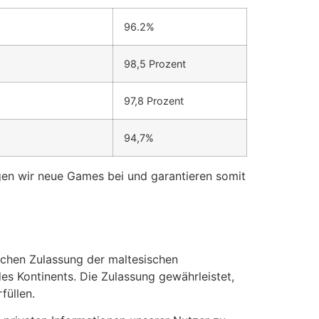
96.2%
98,5 Prozent
97,8 Prozent
94,7%
gen wir neue Games bei und garantieren somit
tlichen Zulassung der maltesischen
 Kontinents. Die Zulassung gewährleistet,
füllen.