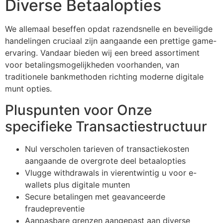
Diverse Betaalopties
We allemaal beseffen opdat razendsnelle en beveiligde
handelingen cruciaal zijn aangaande een prettige game-
ervaring. Vandaar bieden wij een breed assortiment
voor betalingsmogelijkheden voorhanden, van
traditionele bankmethoden richting moderne digitale
munt opties.
Pluspunten voor Onze
specifieke Transactiestructuur
Nul verscholen tarieven of transactiekosten
aangaande de overgrote deel betaalopties
Vlugge withdrawals in vierentwintig u voor e-
wallets plus digitale munten
Secure betalingen met geavanceerde
fraudepreventie
Aanpasbare grenzen aangepast aan diverse