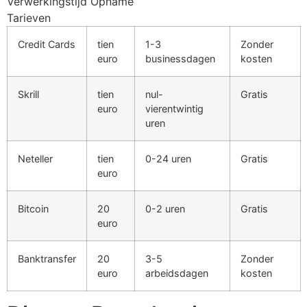
Verwerkingstijd Opname
Tarieven
Credit Cards
tien
1-3
Zonder
euro
businessdagen
kosten
Skrill
tien
nul-
Gratis
euro
vierentwintig
uren
Neteller
tien
0-24 uren
Gratis
euro
Bitcoin
20
0-2 uren
Gratis
euro
Banktransfer
20
3-5
Zonder
euro
arbeidsdagen
kosten