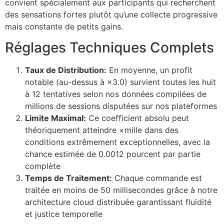
convient spécialement aux participants qui recherchent
des sensations fortes plutôt qu’une collecte progressive
mais constante de petits gains.
Réglages Techniques Complets
Taux de Distribution:
En moyenne, un profit
notable (au-dessus à ×3.0) survient toutes les huit
à 12 tentatives selon nos données compilées de
millions de sessions disputées sur nos plateformes
Limite Maximal:
Ce coefficient absolu peut
théoriquement atteindre ×mille dans des
conditions extrêmement exceptionnelles, avec la
chance estimée de 0.0012 pourcent par partie
complète
Temps de Traitement:
Chaque commande est
traitée en moins de 50 millisecondes grâce à notre
architecture cloud distribuée garantissant fluidité
et justice temporelle