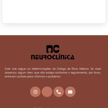
Este site segue as determinações do Código de Ética Médica. Se você
observou algum item que não esteja conforme o regulamento, por favor,
entre em contato para informar o problema.