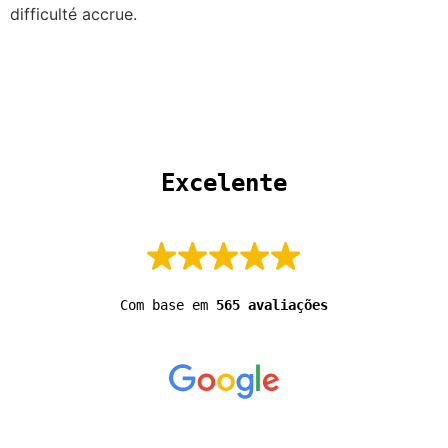
difficulté accrue.
 Excelente 
Com base em
565 avaliações