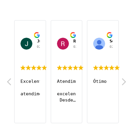
Julio Britto
Rogério Mello
Sebastião
02/05/2024
02/05/2024
02/05/2024
Excelente
Atendimento
Ótimo
Ó
atendimento
excelente!
 Desde 
a 
recepção
 a 
execução
 dos 