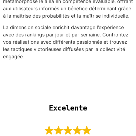
métamorphose le aléa en compétence évaluable, offrant
aux utilisateurs informés un bénéfice déterminant grâce
à la maîtrise des probabilités et la maîtrise individuelle.
La dimension sociale enrichit davantage l’expérience
avec des rankings par jour et par semaine. Confrontez
vos réalisations avec différents passionnés et trouvez
les tactiques victorieuses diffusées par la collectivité
engagée.
 Excelente 