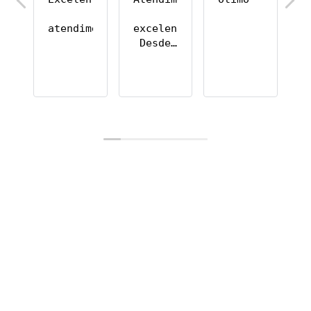
atendimento
excelente!
 Desde 
a 
recepção
 a 
execução
 dos 
exames!