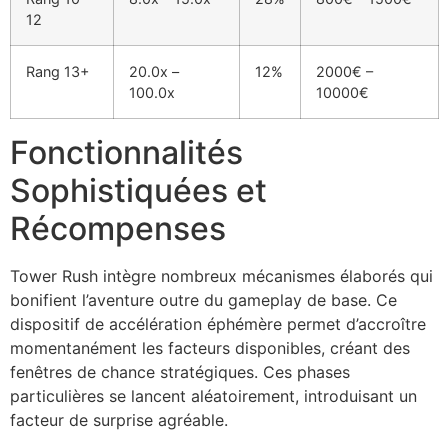
12
Rang 13+
20.0x –
12%
2000€ –
100.0x
10000€
Fonctionnalités
Sophistiquées et
Récompenses
Tower Rush intègre nombreux mécanismes élaborés qui
bonifient l’aventure outre du gameplay de base. Ce
dispositif de accélération éphémère permet d’accroître
momentanément les facteurs disponibles, créant des
fenêtres de chance stratégiques. Ces phases
particulières se lancent aléatoirement, introduisant un
facteur de surprise agréable.