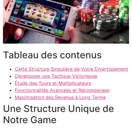
Tableau des contenus
Cette Structure Singulière de Votre Divertissement
Développer une Tactique Victorieuse
Étude des Tours et Multiplicateurs
Fonctionnalités Avancées et Récompenses
Maximisation des Revenus à Long Terme
Une Structure Unique de
Notre Game