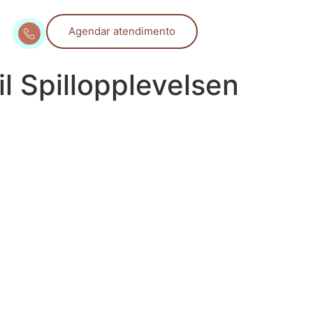
Agendar atendimento
il Spillopplevelsen