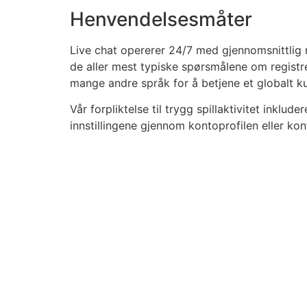
Henvendelsesmåter
Live chat opererer 24/7 med gjennomsnittlig
de aller mest typiske spørsmålene om registr
mange andre språk for å betjene et globalt 
Vår forpliktelse til trygg spillaktivitet inklu
innstillingene gjennom kontoprofilen eller kon