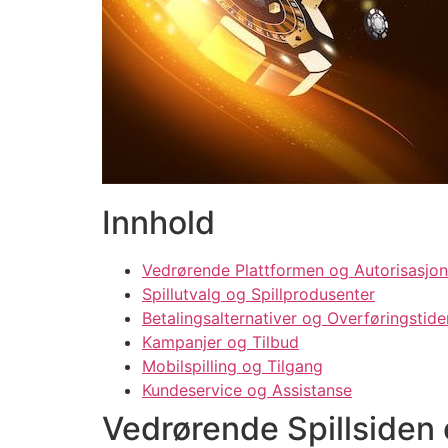
Innhold
Vedrørende Plattformen og Autorisasjo
Spillutvalg og Spillprodusenter
Betalingsalternativer og Overføringstide
Kampanjer og Tilbud
Mobilspilling og Tilgang
Kundeservice og Assistanse
Vedrørende Spillsiden 