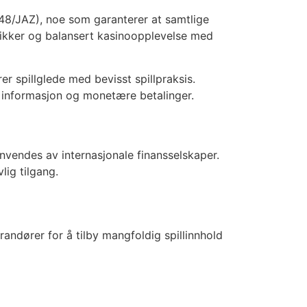
048/JAZ), noe som garanterer at samtlige
i sikker og balansert kasinoopplevelse med
r spillglede med bevisst spillpraksis.
iv informasjon og monetære betalinger.
anvendes av internasjonale finansselskaper.
lig tilgang.
randører for å tilby mangfoldig spillinnhold