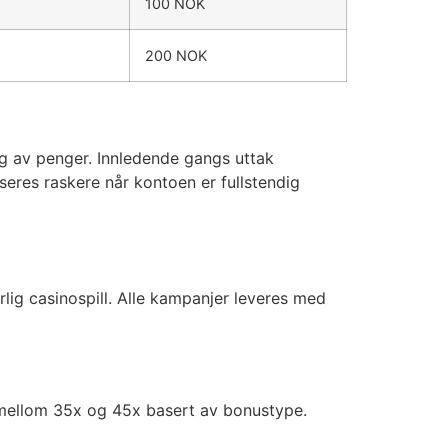
100 NOK
200 NOK
ng av penger. Innledende gangs uttak
eres raskere når kontoen er fullstendig
erlig casinospill. Alle kampanjer leveres med
r mellom 35x og 45x basert av bonustype.