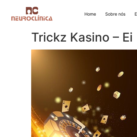
Home
Sobre nós
Trickz Kasino – Ei