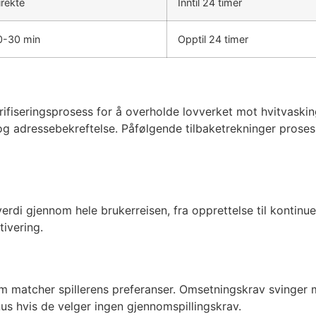
irekte
Inntil 24 timer
0-30 min
Opptil 24 timer
rifiseringsprosess for å overholde lovverket mot hvitvaski
g adressebekreftelse. Påfølgende tilbaketrekninger prosess
lverdi gjennom hele brukerreisen, fra opprettelse til kontinu
tivering.
som matcher spillerens preferanser. Omsetningskrav svinge
nus hvis de velger ingen gjennomspillingskrav.