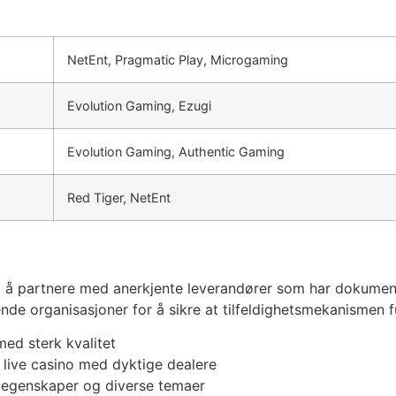
NetEnt, Pragmatic Play, Microgaming
Evolution Gaming, Ezugi
Evolution Gaming, Authentic Gaming
Red Tiger, NetEnt
å partnere med anerkjente leverandører som har dokumentert
tående organisasjoner for å sikre at tilfeldighetsmekanismen 
ed sterk kvalitet
live casino med dyktige dealere
e egenskaper og diverse temaer