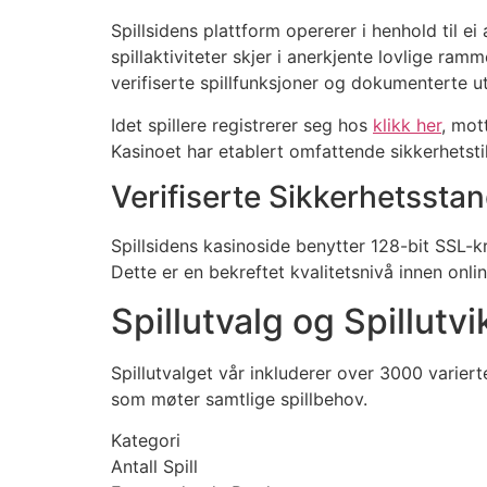
Spillsidens plattform opererer i henhold til 
spillaktiviteter skjer i anerkjente lovlige ra
verifiserte spillfunksjoner og dokumenterte u
Idet spillere registrerer seg hos
klikk her
, mot
Kasinoet har etablert omfattende sikkerhetsti
Verifiserte Sikkerhetssta
Spillsidens kasinoside benytter 128-bit SSL-k
Dette er en bekreftet kvalitetsnivå innen onli
Spillutvalg og Spillutvi
Spillutvalget vår inkluderer over 3000 variert
som møter samtlige spillbehov.
Kategori
Antall Spill