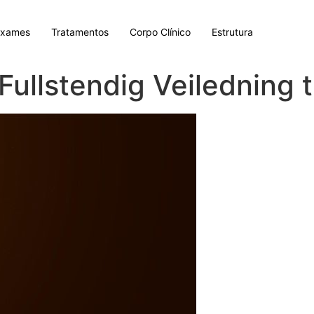
Exames
Tratamentos
Corpo Clínico
Estrutura
 Fullstendig Veiledning t