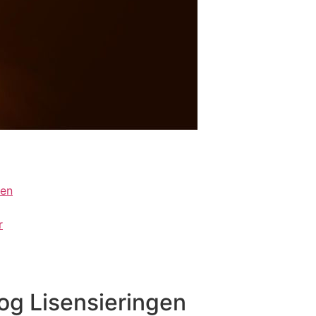
nen
r
og Lisensieringen