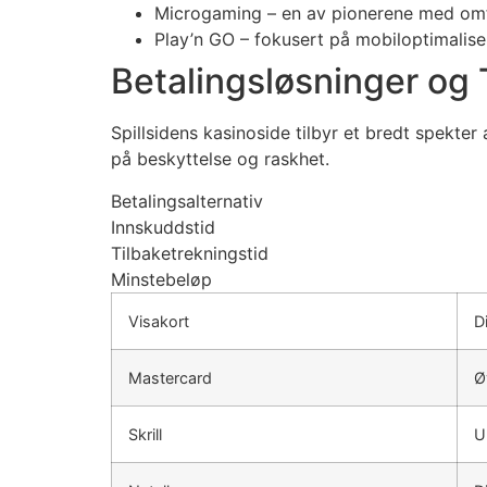
Microgaming – en av pionerene med omfa
Play’n GO – fokusert på mobiloptimalis
Betalingsløsninger og 
Spillsidens kasinoside tilbyr et bredt spekte
på beskyttelse og raskhet.
Betalingsalternativ
Innskuddstid
Tilbaketrekningstid
Minstebeløp
Visakort
D
Mastercard
Ø
Skrill
U