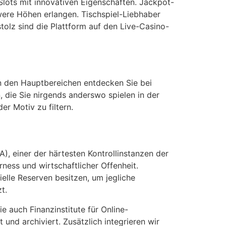
lots mit innovativen Eigenschaften. Jackpot-
were Höhen erlangen. Tischspiel-Liebhaber
tolz sind die Plattform auf den Live-Casino-
en den Hauptbereichen entdecken Sie bei
 die Sie nirgends anderswo spielen in der
er Motiv zu filtern.
A), einer der härtesten Kontrollinstanzen der
rness und wirtschaftlicher Offenheit.
lle Reserven besitzen, um jegliche
t.
e auch Finanzinstitute für Online-
nd archiviert. Zusätzlich integrieren wir