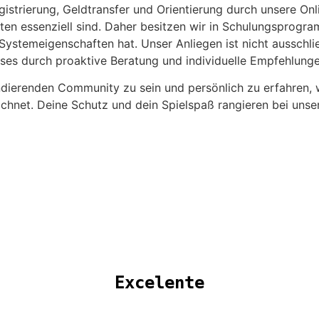
Registrierung, Geldtransfer und Orientierung durch unsere On
ten essenziell sind. Daher besitzen wir in Schulungsprogra
Systemeigenschaften hat. Unser Anliegen ist nicht ausschli
ses durch proaktive Beratung und individuelle Empfehlunge
ndierenden Community zu sein und persönlich zu erfahren, 
chnet. Deine Schutz und dein Spielspaß rangieren bei unser
 Excelente 