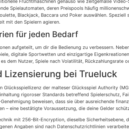
ditionelle Fruchtmaschinen genauso wie zeitgemäße Video-S
ende Spielautomaten, deren Preispools häufig millionensch
ulette, Blackjack, Baccara und Poker auswählen. Speziell s
it mit den Spielern agieren.
rien für jeden Bedarf
tionen aufgeteilt, um dir die Bedienung zu verbessern. Neb
le, digitale Sportwetten und einzigartige Eigenkreationen,
es dem Nutzer, Spiele nach Volatilität, Rückzahlungsrate od
 Lizensierung bei Trueluck
en Glücksspiellizenz der malteser Glücksspiel Authority (MG
inhaltung rigoroser Standards betreffend Spielerschutz, Fai
Genehmigung beweisen, dass sie über ausreichende finanzie
 – eine bestätigte Voraussetzung, die deine Gelder schütz
chnik mit 256-Bit-Encryption, dieselbe Sicherheitsebene, di
nen Angaben sind nach Datenschutzrichtlinien verarbeitet u