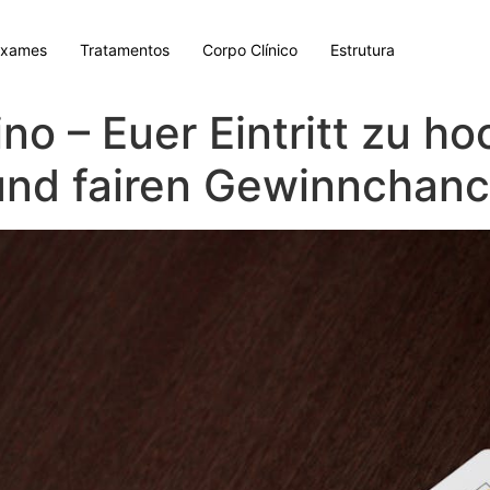
Exames
Tratamentos
Corpo Clínico
Estrutura
no – Euer Eintritt zu h
 und fairen Gewinnchan