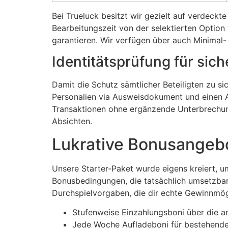
Bei Trueluck besitzt wir gezielt auf verdec
Bearbeitungszeit von der selektierten Option 
garantieren. Wir verfügen über auch Minimal- 
Identitätsprüfung für si
Damit die Schutz sämtlicher Beteiligten zu si
Personalien via Ausweisdokument und einen Adr
Transaktionen ohne ergänzende Unterbrechung
Absichten.
Lukrative Bonusangeb
Unsere Starter-Paket wurde eigens kreiert, u
Bonusbedingungen, die tatsächlich umsetzbar s
Durchspielvorgaben, die dir echte Gewinnmögl
Stufenweise Einzahlungsboni über die an
Jede Woche Aufladeboni für bestehende 