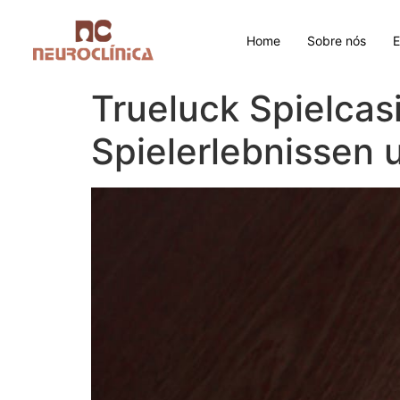
Home
Sobre nós
Trueluck Spielcasi
Spielerlebnissen