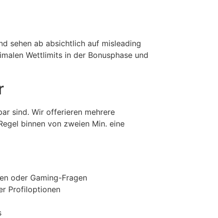
und sehen ab absichtlich auf misleading
ximalen Wettlimits in der Bonusphase und
r
ar sind. Wir offerieren mehrere
egel binnen von zweien Min. eine
iten oder Gaming-Fragen
r Profiloptionen
s