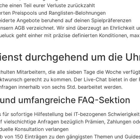
e einen Teil eurer Verluste zurückzahlt
erten Preispools und Ranglisten-Belohnungen
derte Angebote beruhend auf deinen Spielpräferenzen
 unsern AGB verzeichnet. Wir sind überzeugt an Ehrlichkeit 
ueluck geht einher mit präzise definierten Konditionen, ma
dienst durchgehend um die Uh
lten Mitarbeitern, die alle sieben Tage die Woche verfügb
twunsch gerecht zu kommen. Der Live-Chat bietet in der R
fragen innerhalb von sechs Std. bearbeitet werden.
 und umfangreiche FAQ-Sektion
 für sofortige Hilfestellung bei IT-bezogenen Schwierigke
 vielschichtige Anfragen bezüglich Prämien, Zahlungen ode
viduelle Konsultation verlangen
b von 150 Einträgen zu den gängigsten Themen und Guide