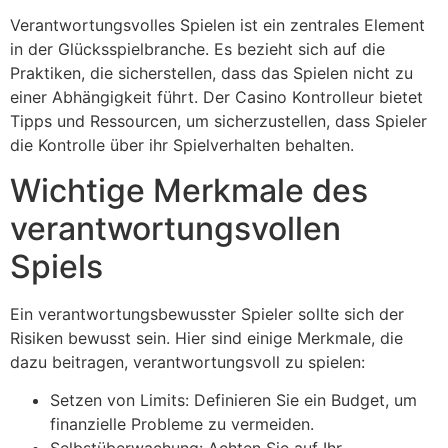
Verantwortungsvolles Spielen ist ein zentrales Element
in der Glücksspielbranche. Es bezieht sich auf die
Praktiken, die sicherstellen, dass das Spielen nicht zu
einer Abhängigkeit führt. Der Casino Kontrolleur bietet
Tipps und Ressourcen, um sicherzustellen, dass Spieler
die Kontrolle über ihr Spielverhalten behalten.
Wichtige Merkmale des
verantwortungsvollen
Spiels
Ein verantwortungsbewusster Spieler sollte sich der
Risiken bewusst sein. Hier sind einige Merkmale, die
dazu beitragen, verantwortungsvoll zu spielen:
Setzen von Limits: Definieren Sie ein Budget, um
finanzielle Probleme zu vermeiden.