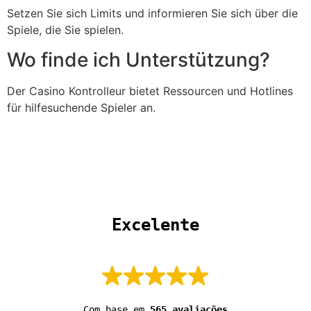
Setzen Sie sich Limits und informieren Sie sich über die
Spiele, die Sie spielen.
Wo finde ich Unterstützung?
Der Casino Kontrolleur bietet Ressourcen und Hotlines
für hilfesuchende Spieler an.
 Excelente 
Com base em
565 avaliações