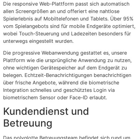
Die responsive Web-Plattform passt sich automatisch
allen Screengrößen an und offeriert eine nahtlose
Spielerlebnis auf Mobiltelefonen und Tablets. Über 95%
vom Spielangebots sind für mobile Endgeräte optimiert,
wobei Touch-Steuerung und Ladezeiten besonders für
unterwegs eingestellt wurden.
Die progressive Webanwendung gestattet es, unsere
Plattform wie die ursprüngliche Anwendung zu nutzen,
ohne wichtigen Gerätespeicher auf dem Endgerät zu
belegen. Echtzeit-Benachrichtigungen benachrichtigen
über frische Angebote, während die biometrische
Integration schnelles und geschütztes Login via
biometrischem Sensor oder Face-ID erlaubt.
Kundendienst und
Betreuung
Das polyglotte Betreuungsteam befindet sich rund um