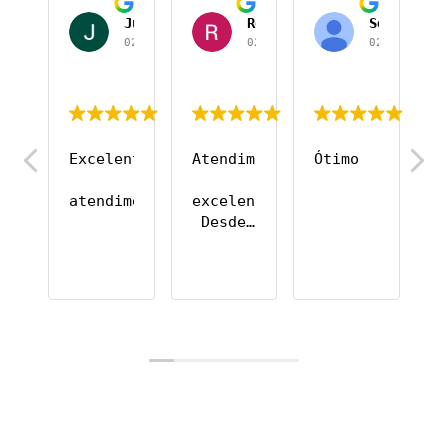
Julio Britto
Rogério Mello
Sebastião
02/05/2024
02/05/2024
02/05/2024
Excelente
Atendimento
Ótimo
Ó
atendimento
excelente!
 Desde 
a 
recepção
 a 
execução
 dos 
exames!