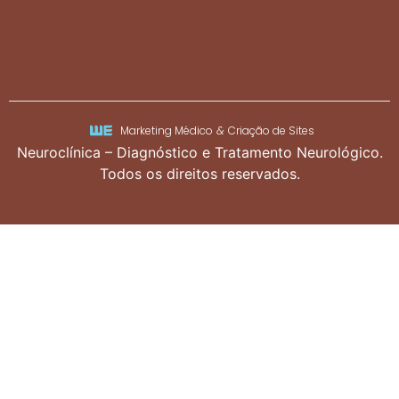
Marketing Médico
&
Criação de Sites
Neuroclínica – Diagnóstico e Tratamento Neurológico.
Todos os direitos reservados.