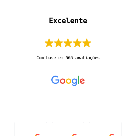
 Excelente 
Com base em
565 avaliações