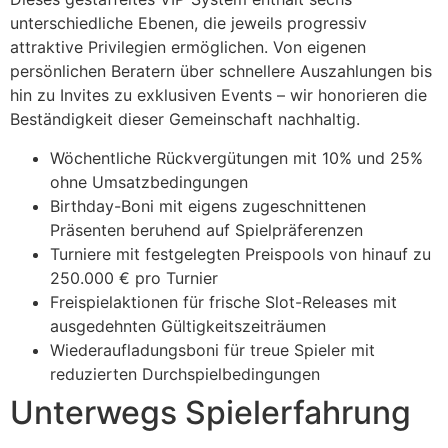
unterschiedliche Ebenen, die jeweils progressiv
attraktive Privilegien ermöglichen. Von eigenen
persönlichen Beratern über schnellere Auszahlungen bis
hin zu Invites zu exklusiven Events – wir honorieren die
Beständigkeit dieser Gemeinschaft nachhaltig.
Wöchentliche Rückvergütungen mit 10% und 25%
ohne Umsatzbedingungen
Birthday-Boni mit eigens zugeschnittenen
Präsenten beruhend auf Spielpräferenzen
Turniere mit festgelegten Preispools von hinauf zu
250.000 € pro Turnier
Freispielaktionen für frische Slot-Releases mit
ausgedehnten Gültigkeitszeiträumen
Wiederaufladungsboni für treue Spieler mit
reduzierten Durchspielbedingungen
Unterwegs Spielerfahrung