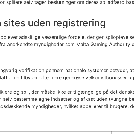
or spillere selv tager beslutninger om deres spiladfærd ba
å sites uden registrering
plever adskillige væsentlige fordele, der gør spiloplevels
 fra anerkendte myndigheder som Malta Gaming Authority e
angvarig verifikation gennem nationale systemer betyder, 
atforme tilbyder ofte mere generøse velkomstbonusser og
viklere og spil, der måske ikke er tilgængelige på det dans
an selv bestemme egne indsatser og afkast uden tvungne b
sdækkende myndigheder, hvilket appellerer til brugere, de