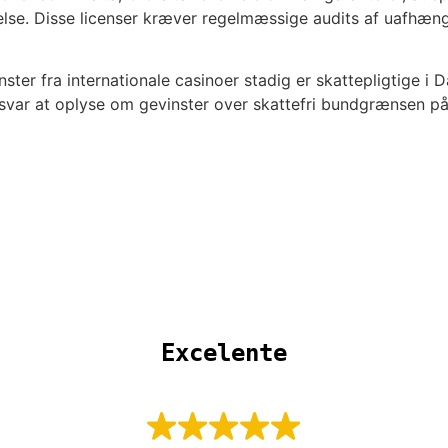
ttelse. Disse licenser kræver regelmæssige audits af uafh
ter fra internationale casinoer stadig er skattepligtige i
nsvar at oplyse om gevinster over skattefri bundgrænsen på 
 Excelente 