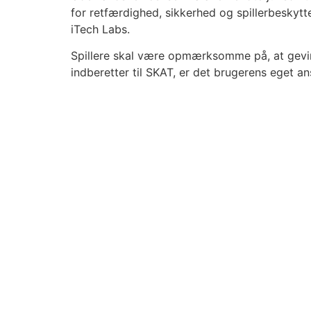
for retfærdighed, sikkerhed og spillerbesky
iTech Labs.
Spillere skal være opmærksomme på, at gevins
indberetter til SKAT, er det brugerens eget a