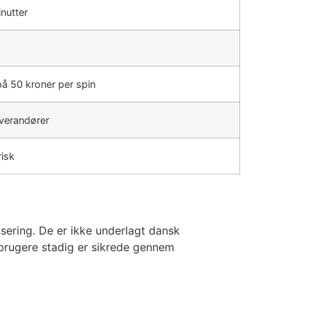
nutter
på 50 kroner per spin
verandører
risk
nsering. De er ikke underlagt dansk
 brugere stadig er sikrede gennem