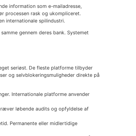
ende information som e-mailadresse,
gør processen rask og ukompliceret.
n internationale spilindustri.
 det samme gennem deres bank. Systemet
et seriøst. De fleste platforme tilbyder
nser og selvblokeringsmuligheder direkte på
nger. Internationale platforme anvender
ræver løbende audits og opfyldelse af
id. Permanente eller midlertidige