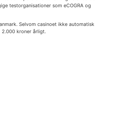
ængige testorganisationer som eCOGRA og
 Danmark. Selvom casinoet ikke automatisk
2.000 kroner årligt.