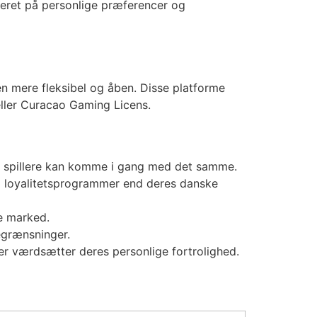
seret på personlige præferencer og
en mere fleksibel og åben. Disse platforme
ller Curacao Gaming Licens.
at spillere kan komme i gang med det samme.
 loyalitetsprogrammer end deres danske
ke marked.
egrænsninger.
r værdsætter deres personlige fortrolighed.