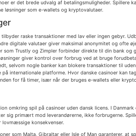
inoer er det brede udvalg af betalingsmuligheder. Spillere
e løsninger som e-wallets og kryptovalutaer.
ger
 tilbyder raske transaktioner med lav eller ingen gebyr. Ud
dre digitale valutaer giver maksimal anonymitet og ofte øje
som Trustly og Zimpler forbinder direkte til din bank og g
øsninger giver kontrol over forbrug ved at bruge forudbet
t, selvom nogle banker kan blokere transaktioner til uden
e på internationale platforme. Hvor danske casinoer kan tag
en for få timer, især når der bruges e-wallets eller krypto
tion omkring spil på casinoer uden dansk licens. I Danmark 
er sig primært mod leverandørerne, ikke forbrugerne. Spille
for lovmæssige konsekvenser.
oner som Malta, Gibraltar eller Isle of Man garanterer, at s