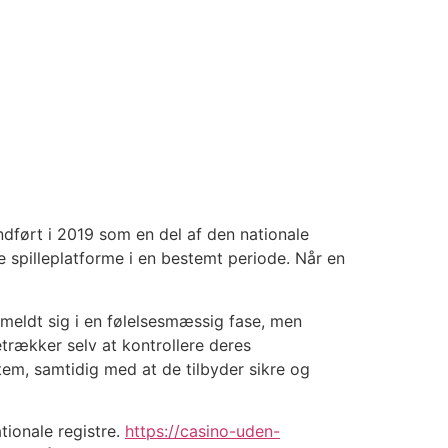
ndført i 2019 som en del af den nationale
de spilleplatforme i en bestemt periode. Når en
ilmeldt sig i en følelsesmæssig fase, men
etrækker selv at kontrollere deres
em, samtidig med at de tilbyder sikre og
tionale registre.
https://casino-uden-