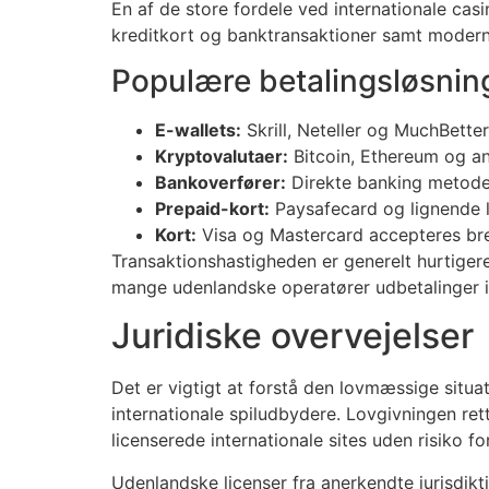
En af de store fordele ved internationale cas
kreditkort og banktransaktioner samt modern
Populære betalingsløsnin
E-wallets:
Skrill, Neteller og MuchBetter
Kryptovalutaer:
Bitcoin, Ethereum og an
Bankoverfører:
Direkte banking metoder 
Prepaid-kort:
Paysafecard og lignende l
Kort:
Visa og Mastercard accepteres bred
Transaktionshastigheden er generelt hurtiger
mange udenlandske operatører udbetalinger ind
Juridiske overvejelser
Det er vigtigt at forstå den lovmæssige situa
internationale spiludbydere. Lovgivningen rett
licenserede internationale sites uden risiko 
Udenlandske licenser fra anerkendte jurisdikti