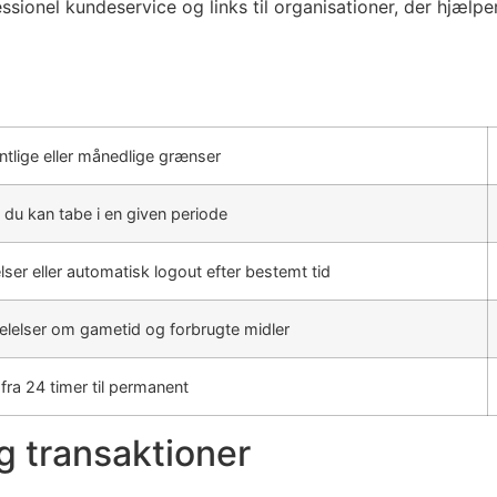
ssionel kundeservice og links til organisationer, der hjæl
ntlige eller månedlige grænser
 du kan tabe i en given periode
er eller automatisk logout efter bestemt tid
lelser om gametid og forbrugte midler
g fra 24 timer til permanent
g transaktioner