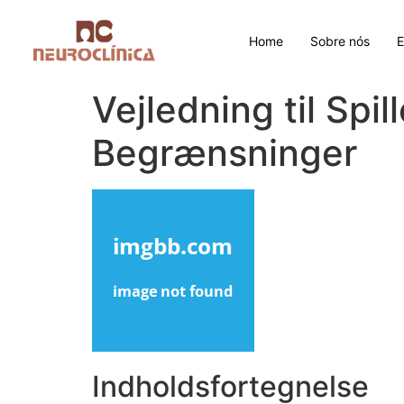
Home
Sobre nós
Vejledning til Spil
Begrænsninger
Indholdsfortegnelse