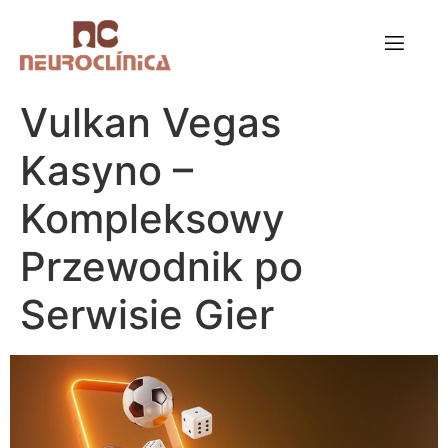
Vulkan Vegas
Kasyno –
Kompleksowy
Przewodnik po
Serwisie Gier