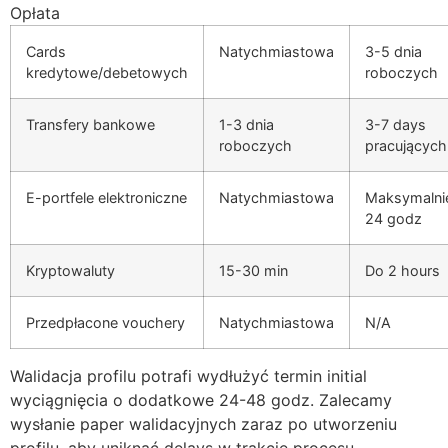
Opłata
Cards
Natychmiastowa
3-5 dnia
kredytowe/debetowych
roboczych
Transfery bankowe
1-3 dnia
3-7 days
roboczych
pracujących
E-portfele elektroniczne
Natychmiastowa
Maksymalni
24 godz
Kryptowaluty
15-30 min
Do 2 hours
Przedpłacone vouchery
Natychmiastowa
N/A
Walidacja profilu potrafi wydłużyć termin initial
wyciągnięcia o dodatkowe 24-48 godz. Zalecamy
wysłanie paper walidacyjnych zaraz po utworzeniu