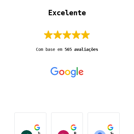
 Excelente 
Com base em
565 avaliações
Julio Britto
Rogério Mello
Sebastião