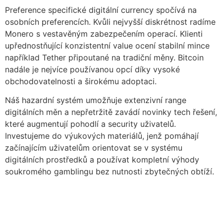
Preference specifické digitální currency spočívá na
osobních preferencích. Kvůli nejvyšší diskrétnost radíme
Monero s vestavěným zabezpečením operací. Klienti
upřednostňující konzistentní value ocení stabilní mince
například Tether připoutané na tradiční měny. Bitcoin
nadále je nejvíce používanou opcí díky vysoké
obchodovatelnosti a širokému adoptaci.
Náš hazardní systém umožňuje extenzivní range
digitálních měn a nepřetržitě zavádí novinky tech řešení,
které augmentují pohodlí a security uživatelů.
Investujeme do výukových materiálů, jenž pomáhají
začínajícím uživatelům orientovat se v systému
digitálních prostředků a používat kompletní výhody
soukromého gamblingu bez nutnosti zbytečných obtíží.