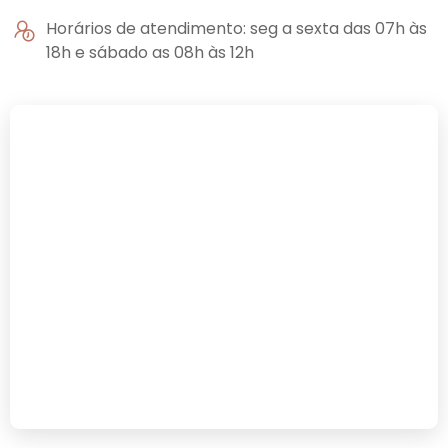
Horários de atendimento: seg a sexta das 07h às
18h e sábado as 08h às 12h