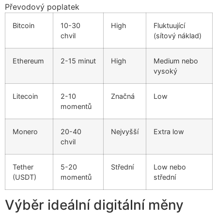
Převodový poplatek
Bitcoin
10-30
High
Fluktuující
chvil
(sítový náklad)
Ethereum
2-15 minut
High
Medium nebo
vysoký
Litecoin
2-10
Značná
Low
momentů
Monero
20-40
Nejvyšší
Extra low
chvil
Tether
5-20
Střední
Low nebo
(USDT)
momentů
střední
Výběr ideální digitální měny