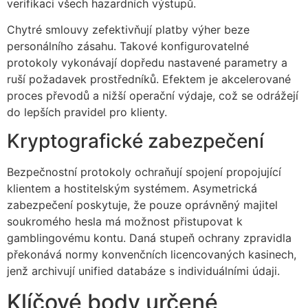
verifikaci všech hazardních výstupů.
Chytré smlouvy zefektivňují platby výher beze
personálního zásahu. Takové konfigurovatelné
protokoly vykonávají dopředu nastavené parametry a
ruší požadavek prostředníků. Efektem je akcelerované
proces převodů a nižší operační výdaje, což se odrážejí
do lepších pravidel pro klienty.
Kryptografické zabezpečení
Bezpečnostní protokoly ochraňují spojení propojující
klientem a hostitelským systémem. Asymetrická
zabezpečení poskytuje, že pouze oprávněný majitel
soukromého hesla má možnost přistupovat k
gamblingovému kontu. Daná stupeň ochrany zpravidla
překonává normy konvenčních licencovaných kasinech,
jenž archivují unified databáze s individuálními údaji.
Klíčové body určené