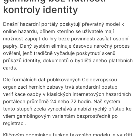
kontroly identity
Dnešní hazardní portály poskytují převratný model k
online hazardu, během kterého se uživatelé mají
možnost zapojit do hry beze povinnosti zasílat osobní
papíry. Daný systém eliminuje časovou náročný proces
ověření, jenž tradičně vyžaduje poskytnutí skenů
průkazů identity, dokumentů o bydlišti anebo platebních
cards.
Dle formálních dat publikovaných Celoevropskou
organizací herních zábavy trvá standardní postup
verifikace osoby v klasických internetových hazardních
portálech průměrně 24 nebo 72 hodin. Náš systém
tento stupeň zcela vynechává a nabízí rychlý přístup ke
všem gamblingovým variantám bezprostředně po
registraci.
Klíčovým podmínkou funkce takového modelu je využití