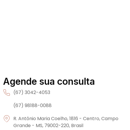
Agende sua consulta
(67) 3042-4053
(67) 98188-0088
R. Antônio Maria Coelho, 1816 - Centro, Campo
Grande - MS, 79002-220, Brasil