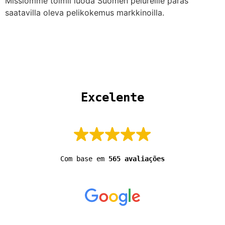
Missiomme toimii luoda Suomen pelureille paras
saatavilla oleva pelikokemus markkinoilla.
 Excelente 
Com base em
565 avaliações