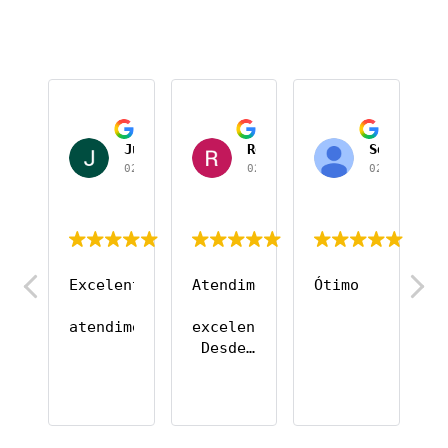
Julio Britto
Rogério Mello
Sebastião
02/05/2024
02/05/2024
02/05/2024
Excelente
Atendimento
Ótimo
Ó
atendimento
excelente!
 Desde 
a 
recepção
 a 
execução