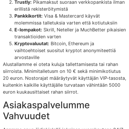
Trustly:
Pikamaksut suoraan verkkopankista ilman
erillistä rekisteröitymistä
Pankkikortit:
Visa & Mastercard käyvät
molemmissa talletuksia varten että kotiutuksiin
E-lompakot:
Skrill, Neteller ja MuchBetter pikaisien
transaktioiden varten
Kryptovaluutat:
Bitcoin, Ethereum ja
vaihtoehtoiset suositut kryptot anonymiteettiä
arvostaville
Alustallamme ei oteta kuluja tallettamisesta tai rahan
siirroista. Minimitalletusm on 10 € sekä minimikotiutus
20 euron. Nostorajat määräytyvät käyttäjän VIP-tasosta,
kuitenkin kaikille käyttäjälle turvataan vähintään 5000
euron kuukausittaiset rahan siirrot.
Asiakaspalvelumme
Vahvuudet