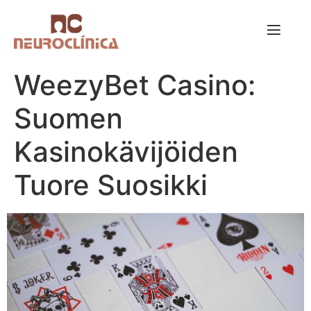
WeezyBet Casino:
Suomen
Kasinokävijöiden
Tuore Suosikki