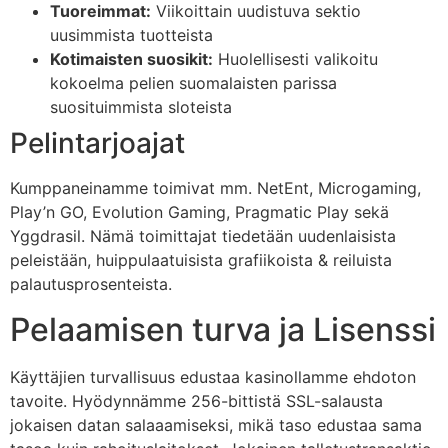
Tuoreimmat:
Viikoittain uudistuva sektio
uusimmista tuotteista
Kotimaisten suosikit:
Huolellisesti valikoitu
kokoelma pelien suomalaisten parissa
suosituimmista sloteista
Pelintarjoajat
Kumppaneinamme toimivat mm. NetEnt, Microgaming,
Play’n GO, Evolution Gaming, Pragmatic Play sekä
Yggdrasil. Nämä toimittajat tiedetään uudenlaisista
peleistään, huippulaatuisista grafiikoista & reiluista
palautusprosenteista.
Pelaamisen turva ja Lisenssi
Käyttäjien turvallisuus edustaa kasinollamme ehdoton
tavoite. Hyödynnämme 256-bittistä SSL-salausta
jokaisen datan salaaamiseksi, mikä taso edustaa sama