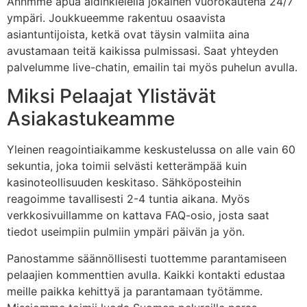
Annmme apua äidinkielellä jokainen vuorokautena 24/7
ympäri. Joukkueemme rakentuu osaavista
asiantuntijoista, ketkä ovat täysin valmiita aina
avustamaan teitä kaikissa pulmissasi. Saat yhteyden
palvelumme live-chatin, emailin tai myös puhelun avulla.
Miksi Pelaajat Ylistävät
Asiakastukeamme
Yleinen reagointiaikamme keskustelussa on alle vain 60
sekuntia, joka toimii selvästi ketterämpää kuin
kasinoteollisuuden keskitaso. Sähköposteihin
reagoimme tavallisesti 2-4 tuntia aikana. Myös
verkkosivuillamme on kattava FAQ-osio, josta saat
tiedot useimpiin pulmiin ympäri päivän ja yön.
Panostamme säännöllisesti tuottemme parantamiseen
pelaajien kommenttien avulla. Kaikki kontakti edustaa
meille paikka kehittyä ja parantamaan työtämme.