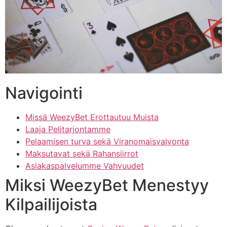
Navigointi
Missä WeezyBet Erottautuu Muista
Laaja Pelitarjontamme
Pelaamisen turva sekä Viranomaisvalvonta
Maksutavat sekä Rahansiirrot
Asiakaspalvelumme Vahvuudet
Miksi WeezyBet Menestyy
Kilpailijoista