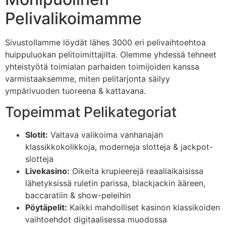
Pelivalikoimamme
Sivustollamme löydät lähes 3000 eri pelivaihtoehtoa
huippuluokan pelitoimittajilta. Olemme yhdessä tehneet
yhteistyötä toimialan parhaiden toimijoiden kanssa
varmistaaksemme, miten pelitarjonta säilyy
ympärivuoden tuoreena & kattavana.
Topeimmat Pelikategoriat
Slotit:
Valtava valikoima vanhanajan
klassikkokolikkoja, moderneja slotteja & jackpot-
slotteja
Livekasino:
Oikeita krupieerejä reaaliaikaisissa
lähetyksissä ruletin parissa, blackjackin ääreen,
baccaratiin & show-peleihin
Pöytäpelit:
Kaikki mahdolliset kasinon klassikoiden
vaihtoehdot digitaalisessa muodossa