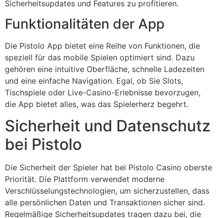
Sicherheitsupdates und Features zu profitieren.
Funktionalitäten der App
Die Pistolo App bietet eine Reihe von Funktionen, die
speziell für das mobile Spielen optimiert sind. Dazu
gehören eine intuitive Oberfläche, schnelle Ladezeiten
und eine einfache Navigation. Egal, ob Sie Slots,
Tischspiele oder Live-Casino-Erlebnisse bevorzugen,
die App bietet alles, was das Spielerherz begehrt.
Sicherheit und Datenschutz
bei Pistolo
Die Sicherheit der Spieler hat bei Pistolo Casino oberste
Priorität. Die Plattform verwendet moderne
Verschlüsselungstechnologien, um sicherzustellen, dass
alle persönlichen Daten und Transaktionen sicher sind.
Regelmäßige Sicherheitsupdates tragen dazu bei, die