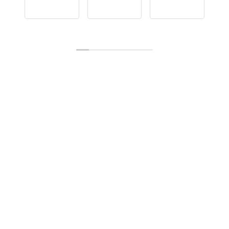
recepção
 a 
execução
 dos 
exames!