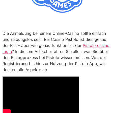
Die Anmeldung bei einem Online-Casino sollte einfach
und reibungslos sein. Bei Casino Pistolo ist dies genau
der Fall – aber wie genau funktioniert der
Pistolo casino
login
? In diesem Artikel erfahren Sie alles, was Sie über
den Einlogprozess bei Pistolo wissen müssen. Von der
Registrierung bis hin zur Nutzung der Pistolo App, wir
decken alle Aspekte ab.