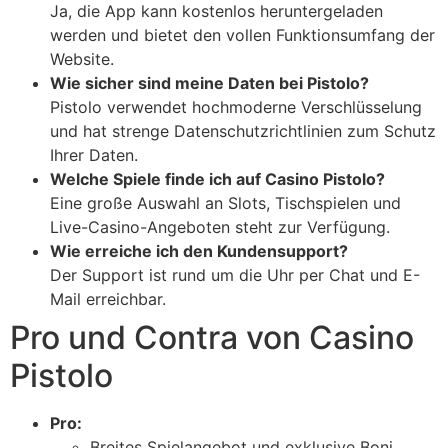
Ja, die App kann kostenlos heruntergeladen
werden und bietet den vollen Funktionsumfang der
Website.
Wie sicher sind meine Daten bei Pistolo?
Pistolo verwendet hochmoderne Verschlüsselung
und hat strenge Datenschutzrichtlinien zum Schutz
Ihrer Daten.
Welche Spiele finde ich auf Casino Pistolo?
Eine große Auswahl an Slots, Tischspielen und
Live-Casino-Angeboten steht zur Verfügung.
Wie erreiche ich den Kundensupport?
Der Support ist rund um die Uhr per Chat und E-
Mail erreichbar.
Pro und Contra von Casino
Pistolo
Pro:
Breites Spielangebot und exklusive Boni