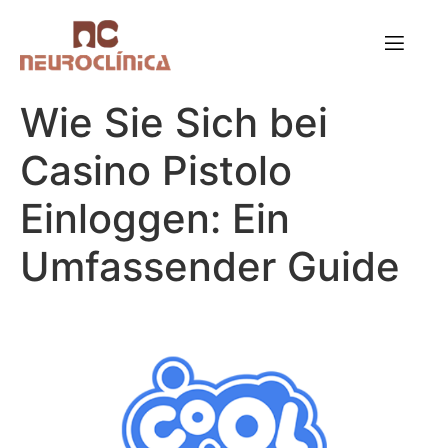
Wie Sie Sich bei
Casino Pistolo
Einloggen: Ein
Umfassender Guide