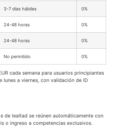
3-7 días hábiles
0%
24-48 horas
0%
24-48 horas
0%
No permitido
0%
 EUR cada semana para usuarios principiantes
 lunes a viernes, con validación de ID
s de lealtad se reúnen automáticamente con
is o ingreso a competencias exclusivos.