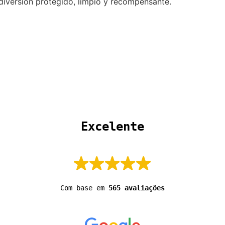
diversión protegido, limpio y recompensante.
 Excelente 
Com base em
565 avaliações