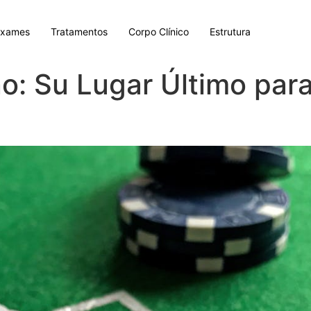
Exames
Tratamentos
Corpo Clínico
Estrutura
o: Su Lugar Último par