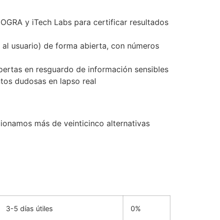
GRA y iTech Labs para certificar resultados
 al usuario) de forma abierta, con números
pertas en resguardo de información sensibles
tos dudosas en lapso real
ionamos más de veinticinco alternativas
3-5 días útiles
0%