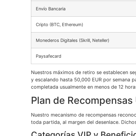
Envío Bancaria
Cripto (BTC, Ethereum)
Monederos Digitales (Skrill, Neteller)
Paysafecard
Nuestros máximos de retiro se establecen se
y escalando hasta 50,000 EUR por semana para 
completada usualmente en menos de 12 hora
Plan de Recompensas 
Nuestro mecanismo de recompensas reconoce 
toda partida, al margen del desenlace. Dicho
Categorías VIP y Benefici