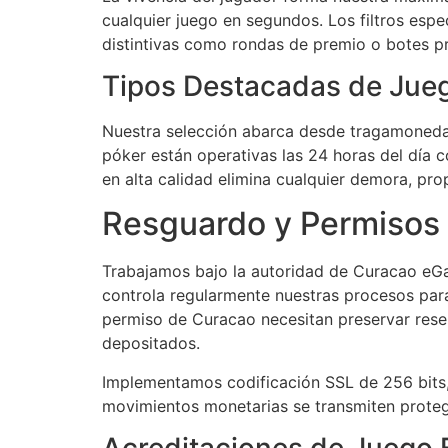
cualquier juego en segundos. Los filtros espe
distintivas como rondas de premio o botes p
Tipos Destacadas de Jue
Nuestra selección abarca desde tragamonedas 
póker están operativas las 24 horas del día 
en alta calidad elimina cualquier demora, pro
Resguardo y Permisos
Trabajamos bajo la autoridad de Curacao eGam
controla regularmente nuestras procesos par
permiso de Curacao necesitan preservar reser
depositados.
Implementamos codificación SSL de 256 bits, 
movimientos monetarias se transmiten protegi