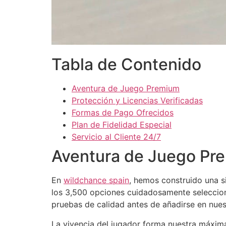
Tabla de Contenido
Aventura de Juego Premium
Protección y Licencias Verificadas
Formas de Pago Ofrecidos
Plan de Fidelidad Especial
Servicio al Cliente 24/7
Aventura de Juego Pr
En
wildchance spain
, hemos construido una s
los 3,500 opciones cuidadosamente seleccion
pruebas de calidad antes de añadirse en nuest
La vivencia del jugador forma nuestra máxima 