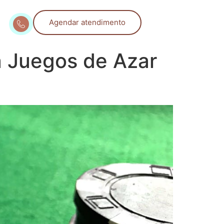
Agendar atendimento
a Juegos de Azar