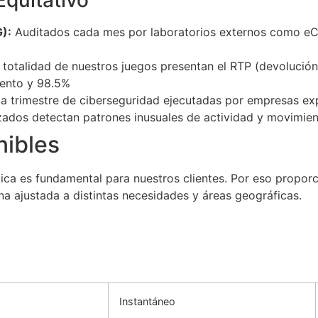
Equitativo
):
Auditados cada mes por laboratorios externos como eCO
totalidad de nuestros juegos presentan el RTP (devolución
iento y 98.5%
a trimestre de ciberseguridad ejecutadas por empresas ex
ados detectan patrones inusuales de actividad y movimien
nibles
 es fundamental para nuestros clientes. Por eso proporc
na ajustada a distintas necesidades y áreas geográficas.
Instantáneo