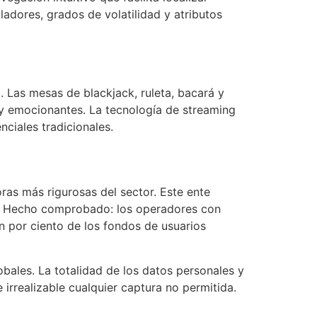
ladores, grados de volatilidad y atributos
 Las mesas de blackjack, ruleta, bacará y
 y emocionantes. La tecnología de streaming
nciales tradicionales.
ras más rigurosas del sector. Este ente
es. Hecho comprobado: los operadores con
n por ciento de los fondos de usuarios
bales. La totalidad de los datos personales y
irrealizable cualquier captura no permitida.