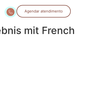
Agendar atendimento
ebnis mit French