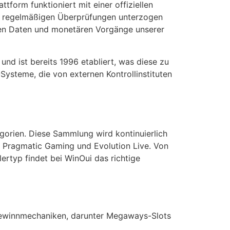
form funktioniert mit einer offiziellen
en regelmäßigen Überprüfungen unterzogen
aten Daten und monetären Vorgänge unserer
d ist bereits 1996 etabliert, was diese zu
ysteme, die von externen Kontrollinstituten
gorien. Diese Sammlung wird kontinuierlich
, Pragmatic Gaming und Evolution Live. Von
ertyp findet bei WinOui das richtige
Gewinnmechaniken, darunter Megaways-Slots