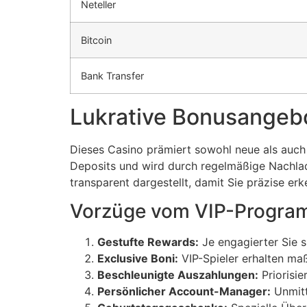
Neteller
Bitcoin
Bank Transfer
Lukrative Bonusangeb
Dieses Casino prämiert sowohl neue als auch 
Deposits und wird durch regelmäßige Nachla
transparent dargestellt, damit Sie präzise e
Vorzüge vom VIP-Progr
Gestufte Rewards:
Je engagierter Sie s
Exclusive Boni:
VIP-Spieler erhalten ma
Beschleunigte Auszahlungen:
Priorisie
Persönlicher Account-Manager:
Unmitt