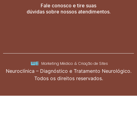
Fale conosco e tire suas
dúvidas sobre nossos atendimentos.
Marketing Médico
&
Criação de Sites
Neuroclínica – Diagnóstico e Tratamento Neurológico.
Todos os direitos reservados.