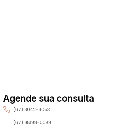
Agende sua consulta
(67) 3042-4053
(67) 98188-0088