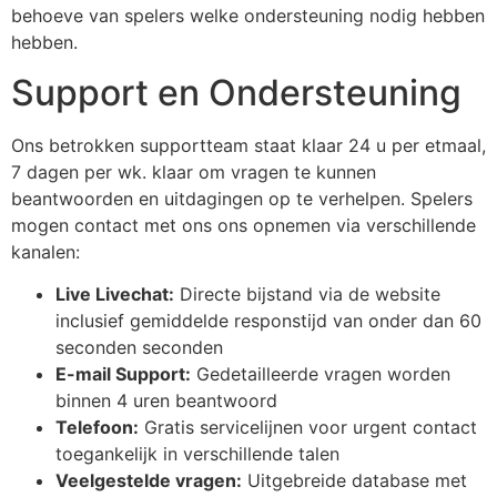
behoeve van spelers welke ondersteuning nodig hebben
hebben.
Support en Ondersteuning
Ons betrokken supportteam staat klaar 24 u per etmaal,
7 dagen per wk. klaar om vragen te kunnen
beantwoorden en uitdagingen op te verhelpen. Spelers
mogen contact met ons ons opnemen via verschillende
kanalen:
Live Livechat:
Directe bijstand via de website
inclusief gemiddelde responstijd van onder dan 60
seconden seconden
E-mail Support:
Gedetailleerde vragen worden
binnen 4 uren beantwoord
Telefoon:
Gratis servicelijnen voor urgent contact
toegankelijk in verschillende talen
Veelgestelde vragen:
Uitgebreide database met