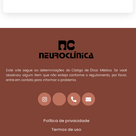
Este site segue as determinações do Código de Ética Médica. Se você
observou algum item que não esteja conforme o regulamento, por favor,
entre em contato para informar o problema.
Política de privacidade
Termos de uso