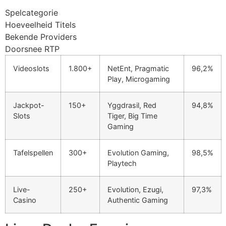
Spelcategorie
Hoeveelheid Titels
Bekende Providers
Doorsnee RTP
Videoslots
1.800+
NetEnt, Pragmatic
96,2%
Play, Microgaming
Jackpot-
150+
Yggdrasil, Red
94,8%
Slots
Tiger, Big Time
Gaming
Tafelspellen
300+
Evolution Gaming,
98,5%
Playtech
Live-
250+
Evolution, Ezugi,
97,3%
Casino
Authentic Gaming